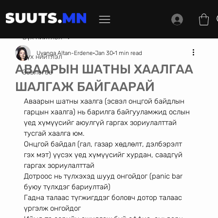
Бүх нийтлэл
Uyanga Altan-Erdene
Jan 30
1 min read
Бүх нийтлэл
АВААРЫН ШАТНЫ ХААЛГАА
Зөвлөгөө
ШАЛГАЖ БАЙГААРАЙ
Аваарын шатны хаалга (эсвэл онцгой байдлын 
гарцын хаалга) нь барилга байгууламжид ослын 
үед хүмүүсийг аюулгүй гаргах зориулалттай 
тусгай хаалга юм. 
Онцгой байдал (гал, газар хөдлөлт, дэлбэрэлт 
гэх мэт) үүсэх үед хүмүүсийг хурдан, саадгүй 
гаргах зориулалттай
Дотроос нь түлхэхэд шууд онгойдог (panic bar 
буюу түлхдэг бариултай) 
Гадна талаас түгжигддэг боловч дотор талаас 
үргэлж онгойдог 