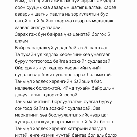
Иймд та өөрийн ажиллаж буй оффис, амьдарч 
орон сууцныхаа аваарын шатыг шалгаж, хэрэв 
аваарын шатны хаалга нь зориулалтын бус 
онгойлттой байвал харъяа газар нь мэдэгдэж 
заавал янзлуулаарай. 
Зарах гэж буй байраа үнэ цэнэтэй болгох 5 
алхам
Байр зарагдахгүй удаад байгаа 5 шалтгаан
Та тухайн үл хөдлөх хөрөнгийнхөө үнэлгээг 
буруу тогтоогоод байгаа эсэхийг судлаарай. 
Ойр орчмын үл хөдлөх хөрөнгийн үнийг 
судалснаар бодит үнэлгээ гарах боломжтой. 
Таны үл хөдлөх хөрөнгийн байршил бас 
нөлөөлөх боломжтой. Иймд тухайн байршлын 
давуу талыг тодорхойлоорой. 
Таны маркетинг, борлуулалтын сувгаа буруу 
сонгоод байгаа эсэхийг судлаарай. Зөв 
маркетинг, зөв борлуулалтыг хийснээр цаг 
хугацаа, санхүү дээр хэмнэлттэй байх болно. 
Таны үл хөдлөх хөрөнгө хэтэрхий элэгдэл 
ихтэй, өнгө үзэмж муутай байгаа бол аль болох 