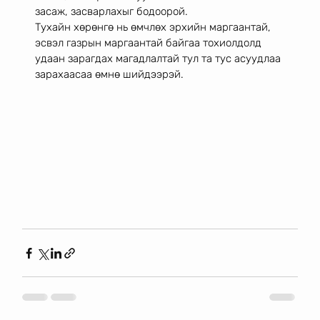
засаж, засварлахыг бодоорой.
Тухайн хөрөнгө нь өмчлөх эрхийн маргаантай, 
эсвэл газрын маргаантай байгаа тохиолдолд 
удаан зарагдах магадлалтай тул та тус асуудлаа 
зарахаасаа өмнө шийдээрэй. 