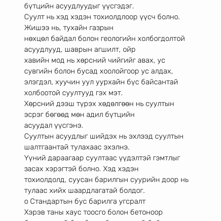
бүтцийн асуудлуудыг үүсгэдэг.
Суулт нь хэд хэдэн тохиолдлоор үүсч болно. 
Жишээ нь, тухайн газрын
нөхцөл байдал болон геологийн холбогдолтой 
асуудлууд, шаврын агшилт, ойр
хавийн мод нь хөрсний чийгийг авах, ус 
сувгийн болон бусад хоолойгоор ус алдах,
элэгдэл, хуучин уул уурхайн бүс байсантай 
холбоотой суултууд гэх мэт.
Хөрсний дээш түрэх хөдөлгөөн нь суултын 
эсрэг бөгөөд мөн адил бүтцийн
асуудал үүсгэнэ.
Суултын асуудлыг шийдэх нь эхлээд суултын 
шалтгаантай тулахаас эхэлнэ.
Үүний дараагаар суултаас үүдэлтэй гэмтлыг 
засах хэрэгтэй болно. Хэд хэдэн
тохиолдолд, суусан барилгын суурийн доор нь 
тулаас хийх шаардлагатай болдог.
o Стандартын бус барилга угсралт
Хэрэв таны хаус тоосго болон бетоноор 