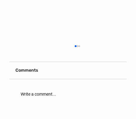
Comments
Write a comment...
ОРОН СУУЦ ХӨЛСЛӨХ ГЭРЭЭНД
АНХААРАХ ЗҮЙЛС