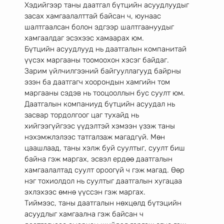
Хэдийгээр таны даатгал бүтцийн асуудлуудыг 
засах хамгаалалттай байсан ч, юунаас
шалтгаалсан болон эдгээр шалтгаануудыг 
хамгаалдаг эсэхээс хамаарах юм.
Бүтцийн асуудлууд нь даатгалын компанитай 
үүсэх маргааны тоомоохон хэсэг байдаг.
Зарим үйлчилгээний байгууллагууд байрны 
эзэн ба даатгагч хоорондын хамгийн том
маргааны сэдэв нь тооцооллын бус суулт юм.
Даатгалын компаниуд бүтцийн асуудал нь 
засвар тордолгоог цаг тухайд нь
хийгээгүйгээс үүдэлтэй хэмээн үзэж таны 
нэхэмжлэлээс татгалзаж магадгүй. Мөн
цаашлаад, таны хэлж буй суултыг, суулт биш 
байна гэж маргах, эсвэл ердөө даатгалын
хамгаалалтад суулт ороогүй ч гэж магад. Өөр 
нэг тохиолдол нь суултыг даатгалын хугацаа
эхлэхээс өмнө үүссэн гэж маргах.
Тиймээс, таны даатгалын нөхцөлд бүтэцийн 
асуудлыг хамгаална гэж байсан ч