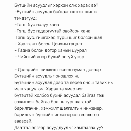
Бүтцийн асуудлыг хэрхэн олж харах вэ?
~Бүтцийн асуудал байгааг илтгэх шинж 
тэмдэгүүд:
~Тэгш бус налуу хана
~Тэгш бус гадаргуутай овойсон хана
 Тэгш бус, гишгэхэд пүрш шиг болсон шал
~ Хаалганы болон Цонхны гацалт
~ Гадна болон дотор ханын цуурал
~ Чийгний үнэр бүхий эвгүй үнэр
~ Дээврийн шилжилт эсвэл нуман дээвэр
Бүтэцийн асуудлыг оношлох нь
Бүтэцийн асуудал дээр та өөрөө онош тавих нь 
маш хэцүү юм. Хэрэв та ямар нэг
бүтэцтэй холбоо бүхий асуудал байгаа гэж 
сэжиглэж байгаа бол нь туршлагатай
барилгачин, хэмжилт шалгалтын инженер, 
барилгын бүэцийн инженерээс зөвлөгөө
аваарай.
Даатгал эдгээр асуудлуудыг хамгаалах уу?