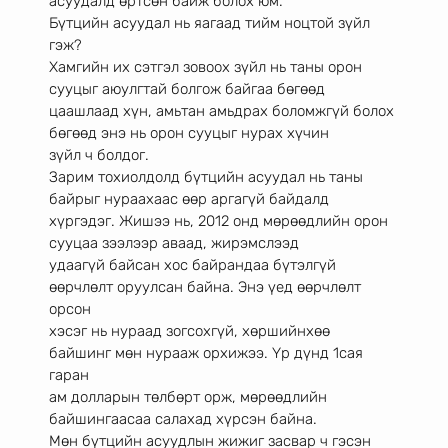
асуудалд өртсөн байж болох юм.
Бүтцийн асуудал нь яагаад тийм ноцтой зүйл 
гэж?
Хамгийн их сэтгэл зовоох зүйл нь таны орон 
сууцыг аюулгтай болгож байгаа бөгөөд
цаашлаад хүн, амьтан амьдрах боломжгүй болох 
бөгөөд энэ нь орон сууцыг нурах хүчин
зүйл ч болдог.
Зарим тохиолдолд бүтцийн асуудал нь таны 
байрыг нураахаас өөр аргагүй байдалд
хүргэдэг. Жишээ нь, 2012 онд мөрөөдлийн орон 
сууцаа зээлээр аваад, жирэмслээд
удаагүй байсан хос байрандаа бүтэлгүй 
өөрчлөлт оруулсан байна. Энэ үед өөрчлөлт 
орсон
хэсэг нь нураад зогсохгүй, хөршийнхөө 
байшинг мөн нурааж орхижээ. Үр дүнд 1сая 
гаран
ам долларын төлбөрт орж, мөрөөдлийн 
байшингаасаа салахад хүрсэн байна.
Мөн бүтцийн асуудлын жижиг засвар ч гэсэн 