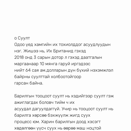
o Суулт
Одоо үед хамгийн их тохиолддог асуудлуудын 
нэг. Жишээ нь, Их Британид гэхэд
2018 онд 3 сарын дотор л гэхэд даатгалын 
маргаанаар 10 мянга гаруй иргэдээс
нийт 64 сая ам.долларын дүн бүхий нэхэмжлэл 
байрны суулттай холбоотойгоор
гарсан байна.
Барилгын тооцоот суулт нь хэдийгээр суулт гэж 
ажиглагдах боловч тийм ч их
асуудал дагуулдаггүй. Учир нь тооцоот суулт нь 
барилга хөрсөө бэхжүүлж жигд суух
процесс юм. Харин барилгын доод хэсэгт 
хөдөлгөөн үүсч суух нь өөрөө маш ноцтой