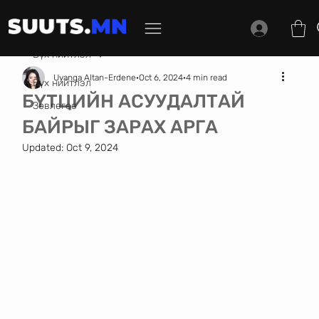
Бүх нийтлэл
Uyanga Altan-Erdene
Oct 6, 2024
4 min read
Бүх нийтлэл
БҮТЦИЙН АСУУДАЛТАЙ
Зөвлөгөө
БАЙРЫГ ЗАРАХ АРГА
Updated:
Oct 9, 2024