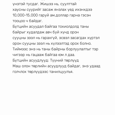
үнэтэй тусдаг. Жишээ нь, суулттай
хаусны суурийг засаж янзлах үед ихэнхдээ 
10,000-15,000 гаруй ам.доллар гарна гэсэн
тооцоо ч байдаг.
Бүтцийн асуудал байгаа тохиолдолд таны 
байрыг худалдаж авч буй хүнд орон
сууцны зээл нь гарахгүй, эсвэл засагдах хүртэл 
орон сууцны зээл нь хүлээлтэд орох болно.
Тиймээс энэ нь таны байрны борлуулалтыг тэр 
чигээр нь гацааж байгаа юм л даа.
Бүтцийн асуудлууд: Түүний төрлүүд
Маш олон төрлийн асуудлууд байдаг, энэ удаад 
голчлох төрлүүдээс танилцуулъя.