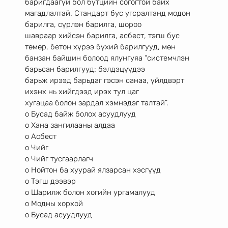
баригдаагүй бол бүтцийн согогтой байх
магадлалтай. Стандарт бус угсралтанд модон 
барилга, сүрлэн барилга, шороо
шавраар хийсэн барилга, асбест, тэгш бус 
төмөр, бетон хүрээ бүхий барилгууд, мөн
банзан байшин болоод ялунгуяа “системчлэн 
барьсан барилгууд: бэлдэцүүдээ
барьж ирээд барьдаг гэсэн санаа, үйлдвэрт 
ихэнх нь хийгдээд ирэх тул цаг
хугацаа болон зардал хэмнэдэг талтай”.
o Бусад байж болох асуудлууд
o Хана зангилааны алдаа
o Асбест
o Чийг
o Чийг тусгаарлагч
o Нойтон ба хуурай ялзарсан хэсгүүд
o Тэгш дээвэр
o Шарилж болон хогийн ургамалууд
o Модны хорхой
o Бусад асуудлууд