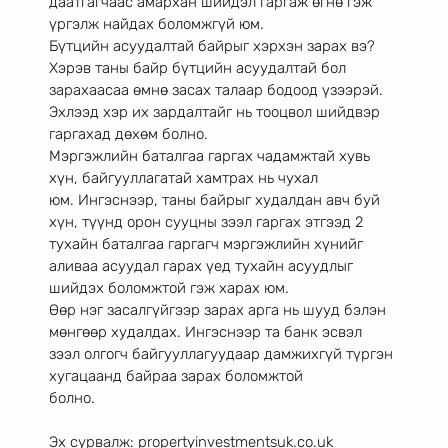
даатгагчаас амархан шийдэл гаргаж өгнө гэж 
үргэлж найдах боломжгүй юм.
Бүтцийн асуудалтай байрыг хэрхэн зарах вэ?
Хэрэв таны байр бүтцийн асуудалтай бол 
зарахаасаа өмнө засах талаар бодоод үзээрэй.
Эхлээд хэр их зардалтайг нь тооцвол шийдвэр 
гаргахад дөхөм болно.
Мэргэжлийн баталгаа гаргах чадамжтай хувь 
хүн, байгууллагатай хамтрах нь чухал
юм. Ингэснээр, таны байрыг худалдан авч буй 
хүн, түүнд орон сууцны зээл гаргах этгээд 2
тухайн баталгаа гаргагч мэргэжлийн хүнийг 
аливаа асуудал гарах үед тухайн асуудлыг
шийдэх боломжтой гэж харах юм.
Өөр нэг засалгүйгээр зарах арга нь шууд бэлэн 
мөнгөөр худалдах. Ингэснээр та банк эсвэл
зээл олгогч байгууллагуудаар дамжихгүй түргэн 
хугацаанд байраа зарах боломжтой
болно.
Эх сурвалж: propertyinvestmentsuk.co.uk