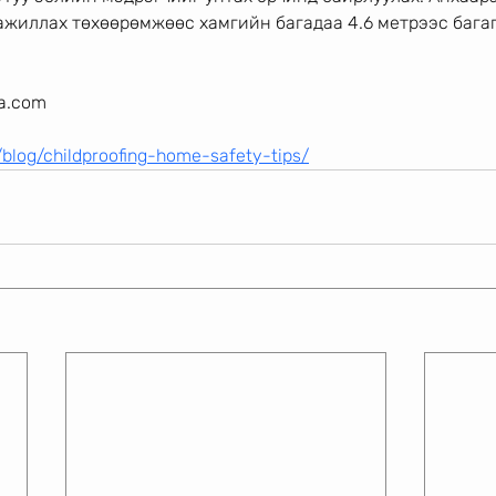
ажиллах төхөөрөмжөөс хамгийн багадаа 4.6 метрээс бага
ia.com
/blog/childproofing-home-safety-tips/