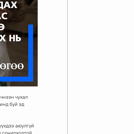
ичнээн чухал
инд буй эд 
хүүхдээ аюулгүй
д сонирхолтой 