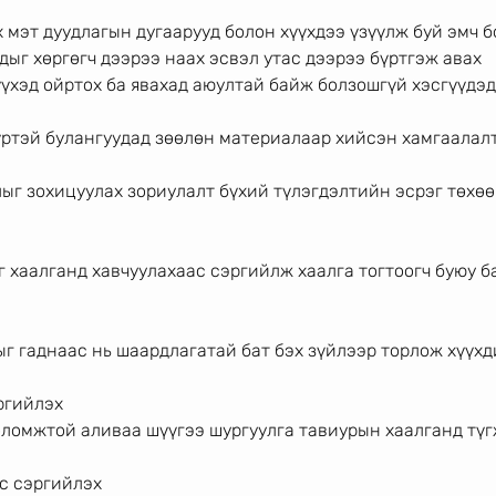
 мэт дуудлагын дугаарууд болон хүүхдээ үзүүлж буй эмч 
ыг хөргөгч дээрээ наах эсвэл утас дээрээ бүртгэж авах
үүхэд ойртох ба явахад аюултай байж болзошгүй хэсгүүдэд
үүртэй булангуудад зөөлөн материалаар хийсэн хамгаалал
лыг зохицуулах зориулалт бүхий түлэгдэлтийн эсрэг төхө
уг хаалганд хавчуулахаас сэргийлж хаалга тогтоогч буюу б
ыг гаднаас нь шаардлагатай бат бэх зүйлээр торлож хүүхд
ргийлэх
боломжтой аливаа шүүгээ шургуулга тавиурын хаалганд түг
с сэргийлэх