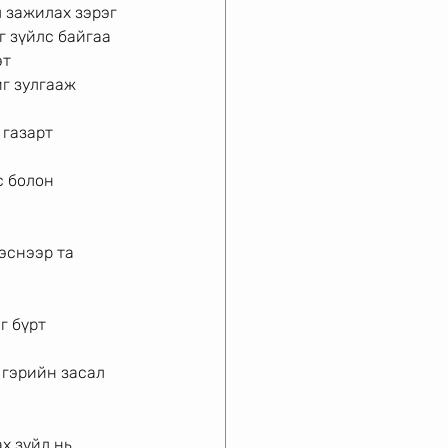
л зажилах зэрэг
г зүйлс байгаа
эт
г зулгааж 
 газарт
с болон 
эснээр та 
г бүрт 
 гэрийн засал
х зүйл нь