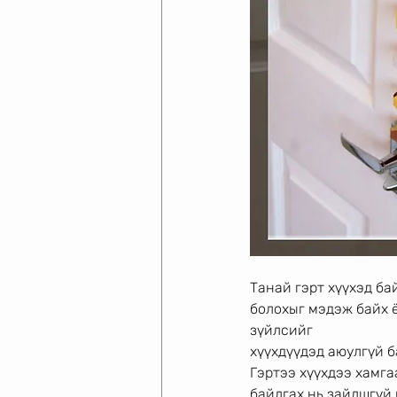
Танай гэрт хүүхэд ба
болохыг мэдэж байх ё
зүйлсийг
хүүхдүүдэд аюулгүй б
Гэртээ хүүхдээ хамга
байлгах нь зайлшгүй