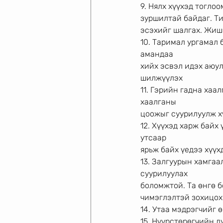
9. Нялх хүүхэд тогло
зуршилтай байдаг. Т
эсэхийг шалгах. Жишэ
10. Таримал ургамал 
амандаа
хийх эсвэл идэх аюул
шилжүүлэх
11. Гэрийн гадна хаа
хаалганы
цоожыг суурилуулж х
12. Хүүхэд харж байх
утсаар
ярьж байх үедээ хүүх
13. Залгуурын хамгаа
суурилуулах
боломжтой. Та өнгө б
чимэглэлтэй зохицох
14. Утаа мэдрэгчийг 
15. Нүүрстөрөгчийн д