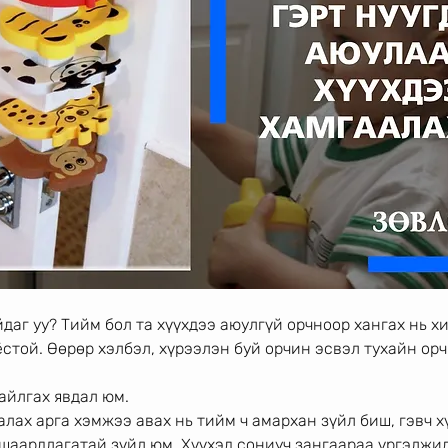
йдаг уу? Тийм бол та хүүхдээ аюулгүй орчноор хангах нь х
стой. Өөрөр хэлбэл, хүрээлэн буй орчин эсвэл тухайн орч
айлгах явдал юм.
алах арга хэмжээ авах нь тийм ч амархан зүйл биш, гэвч 
 шаардлагатай зүйл юм. Хүүхэд сониуч зангаараа үргэлжи