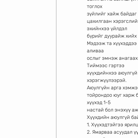
тоглох
зүйлийг хайж байдаг 
цахилгаан хэрэгслийг
эхийнхээ үйлдэл
бүрийг дуурайж хийх 
Мэдээж та хүүхэддээ 
аливаа
ослыг эмнэж анагааха
Тиймээс гэртээ
хүүхдийнхээ аюулгүй 
хэрэгжүүлээрэй.
Аюулгүйн арга хэмжээ
тойрондоо юуг харж б
хүүхэд 1-5
настай бол энэхүү а
Хүүхдийн аюулгүй ба
1. Хүүхэдтэйгээ ярил
2. Ямарваа асуудал ү