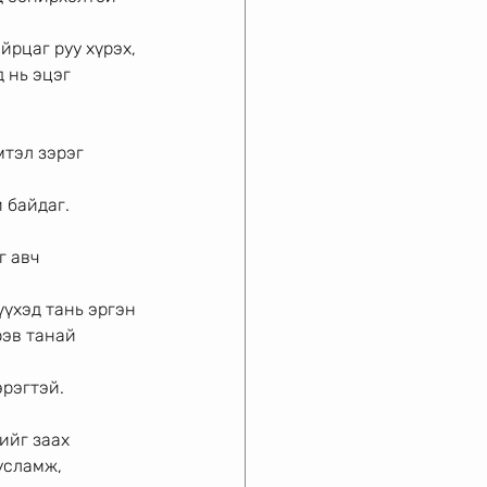
йрцаг руу хүрэх,
 нь эцэг 
мтэл зэрэг 
 байдаг. 
 авч 
үүхэд тань эргэн
эв танай 
эрэгтэй.
ийг заах
усламж, 