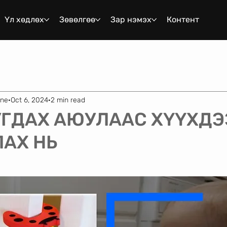
Үл хөдлөх
Зөвөлгөө
Зар нэмэх
Контент
ene
Oct 6, 2024
2 min read
УГДАХ АЮУЛААС ХҮҮХДЭ
АХ НЬ