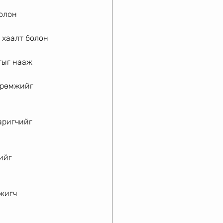
болон
 хаалт болон
тыг нааж 
өрөмжийг 
аригчийг 
ийг 
жигч 