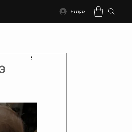
Нэвтрэх
Э