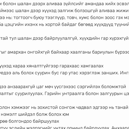
ом болон шалан дээрх аливаа зүйлсийг амандаа хийх эсвэ
иймээс шалан дээр хүүхэд залгиж болзошгүй аливаа жижи
э нь: тогтоогч буюу тээглүүр, товч, хумс болон зоос гэх м
ба цэцгийн ихэнх нь хортой байдаг бөгөөд хүүхдүүд түүний
тай тул шалан дээр байрлуулалгүй, хүүхдийн гар хүрэхгүй
лгыг амархан онгойхгүй байхаар хаалганы бариулын бүрээ
үүхэд хараа хяналтгүйгээр гарахаас хамгаалах
 үедээ аль болох суурин бус гар утас хэрэглэж занших. Инг
дээ анзаарахгүй цаг мөч үүсгэхээс сэргийлэх боломжтой
лалтыг суурилуулах. Гэрийн унтраалга болон залгуурын цэ
олон хэмжээг нь зохистой сонгож чадвал эдгээр нь танай
 нэмэлт шийдэл болж болох юм
өрөө болгондоо байршуулах
утуу эслийн мэдрэгчийг унтах орчинд байрлуулах. Анхаара