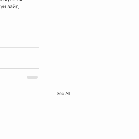
гүй зайд
See All