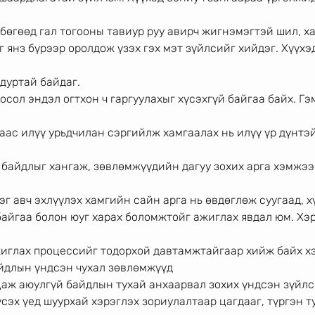
бөгөөд гал тогооны тавиур руу авирч жигнэмэгтэй шил, ха
 янз бүрээр оролдож үзэх гэх мэт зүйлсийг хийдэг. Хүүхэд
дуртай байдаг.
осол эндэл огтхон ч гаргуулахыг хүсэхгүй байгаа байх. Гэ
ас илүү урьдчилан сэргийлж хамгаалах нь илүү үр дүнтэй
байдлыг хангаж, зөвлөмжүүдийн дагуу зохих арга хэмжээг
г авч эхлүүлэх хамгийн сайн арга нь өвдөглөж суугаад, х
айгаа болон юуг харах боломжтойг ажиглах явдал юм. Хэр
жиглах процессийг тодорхой давтамжтайгаар хийж байх х
йдлын үндсэн чухал зөвлөмжүүд
цаж аюулгүй байдлын тухай анхаарвал зохих үндсэн зүйлс
үсэх үед шуурхай хэрэглэх зориулалтаар цагдааг, түргэн т