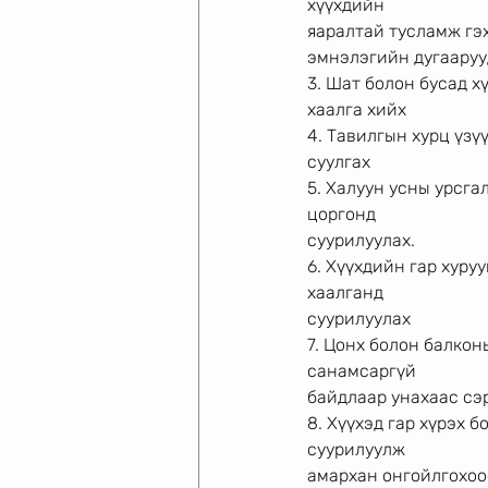
хүүхдийн
яаралтай тусламж гэх
эмнэлэгийн дугаарууд
3. Шат болон бусад х
хаалга хийх
4. Тавилгын хурц үз
суулгах
5. Халуун усны урсга
цоргонд
суурилуулах.
6. Хүүхдийн гар хуру
хаалганд
суурилуулах
7. Цонх болон балкон
санамсаргүй
байдлаар унахаас сэ
8. Хүүхэд гар хүрэх 
суурилуулж
амархан онгойлгохоо