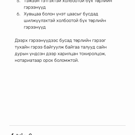
Тэжээн тэтгэхтэй холбоотой бүх төрлийн 
гэрээнүүд
Хувьцаа болон үнэт цаасыг бусдад 
шилжүүлэхтэй холбоотой бүх төрлийн 
гэрээнүүд
Дээрх гэрээнүүдээс бусад төрлийн гэрээг 
тухайн гэрээ байгуулж байгаа талууд сайн 
дурын үндсэн дээр харилцан тохиролцож, 
нотариатаар орох боломжтой. 