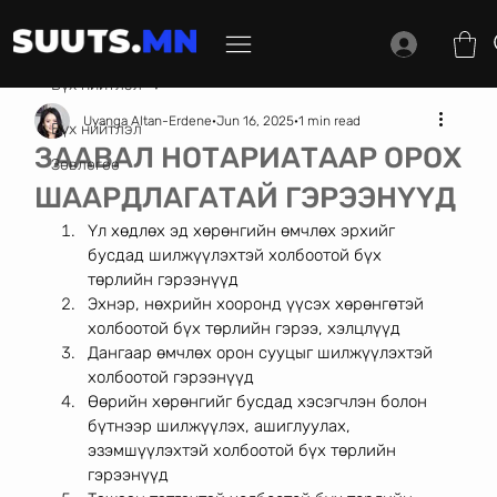
Бүх нийтлэл
Uyanga Altan-Erdene
Jun 16, 2025
1 min read
Бүх нийтлэл
ЗААВАЛ НОТАРИАТААР ОРОХ
Зөвлөгөө
ШААРДЛАГАТАЙ ГЭРЭЭНҮҮД
Үл хөдлөх эд хөрөнгийн өмчлөх эрхийг 
бусдад шилжүүлэхтэй холбоотой бүх 
төрлийн гэрээнүүд
Эхнэр, нөхрийн хооронд үүсэх хөрөнгөтэй 
холбоотой бүх төрлийн гэрээ, хэлцлүүд
Дангаар өмчлөх орон сууцыг шилжүүлэхтэй 
холбоотой гэрээнүүд
Өөрийн хөрөнгийг бусдад хэсэгчлэн болон 
бүтнээр шилжүүлэх, ашиглуулах, 
эзэмшүүлэхтэй холбоотой бүх төрлийн 
гэрээнүүд