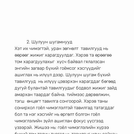
	2. Шулуун шугамнууд 
Хэт их чимэгтэй, уран зөгнөлт  тавилгууд нь 
өөрөөг жижиг харагдуулдаг. Хэрэв та өрөөгөө 
том харагдуулахыг  хүсч байвал гялалзсан 
энгийн загвар бүхий гоёмсог хэсгүүдийг 
ашиглах нь илүүл дээр. Шулуун шугам бүхий 
тавилгууд  нь илүүү цэвэрхэн харагддаг бөгөөд 
дугуй булантай тавилгуудыг бодвол жижиг зайд 
амархан таардаг байна. тиймээс дөрвөлжин, 
тэгш  өнцөгт тавилга сонгоорой. Хэрэв таны 
сонирхол гоёл чимэглэлтэй тавилгад татагддаг 
бол та нэг хэсгийг нь өргөлт болгон гоёл 
чимэглэлийн зүйл ашиглан фокус үүсгээд 
үзээрэй. Жишээ нь: гоёл чимэглэлийн хүрээ 