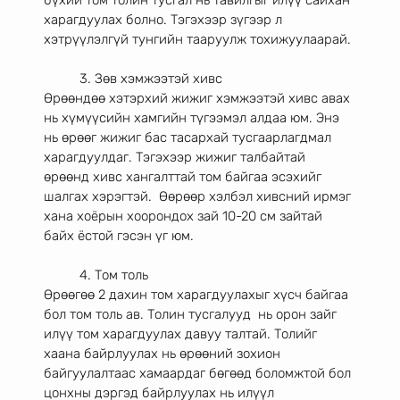
бүхий том толин тусгал нь тавилгыг илүү сайхан 
харагдуулах болно. Тэгэхээр зүгээр л 
хэтрүүлэлгүй тунгийн тааруулж тохижуулаарай. 
	3. Зөв хэмжээтэй хивс 
Өрөөндөө хэтэрхий жижиг хэмжээтэй хивс авах 
нь хүмүүсийн хамгийн түгээмэл алдаа юм. Энэ 
нь өрөөг жижиг бас тасархай тусгаарлагдмал 
харагдуулдаг. Тэгэхээр жижиг талбайтай 
өрөөнд хивс хангалттай том байгаа эсэхийг 
шалгах хэрэгтэй.  Өөрөөр хэлбэл хивсний ирмэг 
хана хоёрын хоорондох зай 10-20 см зайтай 
байх ёстой гэсэн үг юм.  
	4. Том толь 
Өрөөгөө 2 дахин том харагдуулахыг хүсч байгаа 
бол том толь ав. Толин тусгалууд  нь орон зайг 
илүү том харагдуулах давуу талтай. Толийг 
хаана байрлуулах нь өрөөний зохион 
байгуулалтаас хамаардаг бөгөөд боломжтой бол 
цонхны дэргэд байрлуулах нь илүүл 