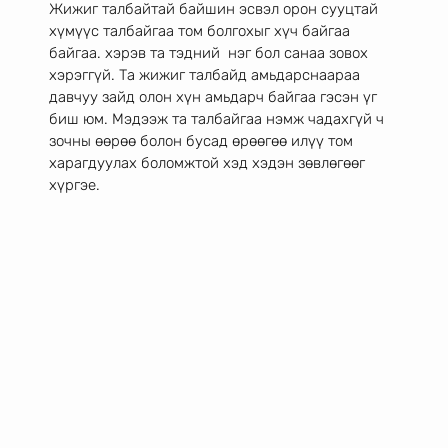
Жижиг талбайтай байшин эсвэл орон сууцтай 
хүмүүс талбайгаа том болгохыг хүч байгаа 
байгаа. хэрэв та тэдний  нэг бол санаа зовох 
хэрэггүй. Та жижиг талбайд амьдарснаараа 
давчуу зайд олон хүн амьдарч байгаа гэсэн үг 
биш юм. Мэдээж та талбайгаа нэмж чадахгүй ч 
зочны өөрөө болон бусад өрөөгөө илүү том 
харагдуулах боломжтой хэд хэдэн зөвлөгөөг 
хүргэе. 