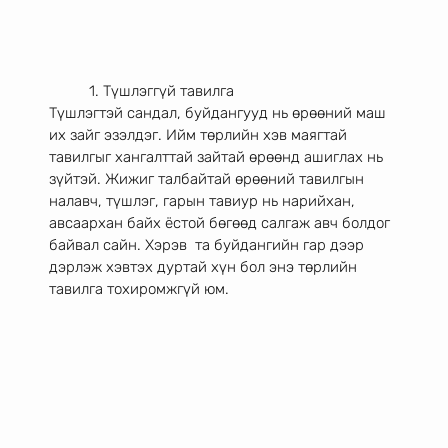
	1. Түшлэггүй тавилга 
Түшлэгтэй сандал, буйдангууд нь өрөөний маш 
их зайг эзэлдэг. Ийм төрлийн хэв маягтай 
тавилгыг хангалттай зайтай өрөөнд ашиглах нь 
зүйтэй. Жижиг талбайтай өрөөний тавилгын 
налавч, түшлэг, гарын тавиур нь нарийхан, 
авсаархан байх ёстой бөгөөд салгаж авч болдог 
байвал сайн. Хэрэв  та буйдангийн гар дээр 
дэрлэж хэвтэх дуртай хүн бол энэ төрлийн 
тавилга тохиромжгүй юм. 