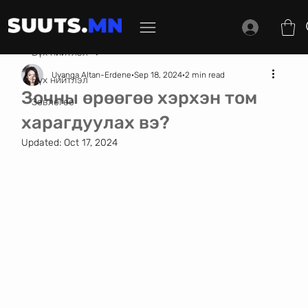
Бүх нийтлэл
Uyanga Altan-Erdene
Sep 18, 2024
2 min read
Бүх нийтлэл
Зочны өрөөгөө хэрхэн том
Зөвлөгөө
харагдуулах вэ?
Updated:
Oct 17, 2024