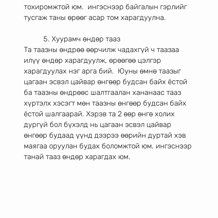
тохиромжтой юм.  ингэснээр байгалын гэрлийг  
тусгаж таны өрөөг асар том харагдуулна. 
	5. Хуурамч өндөр тааз 
Та таазны өндрөө өөрчилж чадахгүй ч таазаа 
илүү өндөр харагдуулж, өрөөгөө цэлгэр 
харагдуулах нэг арга бий.  Юуны өмнө таазыг 
цагаан эсвэл цайвар өнгөөр будсан байх ёстой 
ба таазны өндрөөс шалтгаалан хананаас тааз 
хүртэлх хэсэгт мөн таазны өнгөөр будсан байх 
ёстой шалгаарай. Хэрэв та 2 өөр өнгө холих 
дургүй бол бүхэлд нь цагаан эсвэл цайвар 
өнгөөр будаад үүнд дээрээ өөрийн дуртай хэв 
маягаа оруулан будах боломжтой юм. ингэснээр 
танай тааз өндөр харагдах юм. 