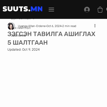
Бүх нийтлэл
Uyanga Altan-Erdene
Oct 6, 2024
2 min read
Бүх нийтлэл
ЗЭГСЭН ТАВИЛГА АШИГЛАХ
Зөвлөгөө
5 ШАЛТГААН
Updated:
Oct 9, 2024