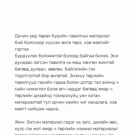
Орчин үед төрөл бүрийн тавилгын материал 
бий болсноор хүссэн өнгө төрх, хэв маягийг 
гэртээ
бүрдүүлэх боломжтой болоод байгаа билээ. Энэ 
дундаас зэгсэн тавилга нь маш хөнгөн жинтэй
бөгөөд дулаан, зөөлөн, байгалийн гэх 
тодотголтой бор өнгөтэй. Энэхүү төрлийн 
тавилгууд гэрийн гадаа болон дотор тал алинд ч 
сайн чимэглэл болж өгч чаддаг бөгөөд ямар ч 
төрлийн дизайнд тохирохуйц уян хатан 
материалтай тул орчин үеийн чиг хандлага, хэв 
маягт нийцэж чадна.
Жич: Зэгсэн материал гэдэг нь зэгс, далайн өвс, 
хулс гэх мэт ямар ч төрлийн нэхмэл материалыг