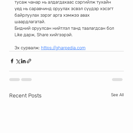
тусаж чанар нь алдагдахаас сэргийлж тухайн 
үед нь саравчинд оруулах эсвэл сүүдэр хэсэгт 
байрлуулах зэрэг арга хэмжээ авах 
шаардлагатай.
Бидний оруулсан нийтлэл танд таалагдсан бол 
Like дарж, Share хийгээрэй.
Эх сурвалж: 
https://gharpedia.com
Recent Posts
See All