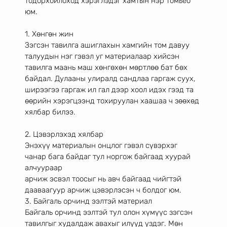
тодорхойлоход хэрэглэдэг хамтын нэр томьёо 
юм.
1. Хөнгөн жин
Зэгсэн тавилга ашиглахын хамгийн том давуу 
талуудын нэг гэвэл уг материалаар хийсэн 
тавилга маань маш хөнгөхөн мөртлөө бат бөх 
байдал. Дулааны улиралд сандлаа гаргаж суух, 
ширээгээ гаргаж ил гал дээр хоол идэх гээд та 
өөрийн хэрэгцээнд тохируулан хаашаа ч зөөхөд 
хялбар билээ.
2. Цэвэрлэхэд хялбар
Энэхүү материалын онцлог гэвэл сүвэрхэг 
чанар бага байдаг тул норгож байгаад хуурай 
алчуураар
арчиж эсвэл тоосыг нь авч байгаад чийгтэй 
дааваагуур арчиж цэвэрлэсэн ч болдог юм.
3. Байгаль орчинд ээлтэй материал
Байгаль орчинд ээлтэй тул олон хүмүүс зэгсэн 
тавилгыг худалдаж авахыг илүүд үздэг. Мөн 