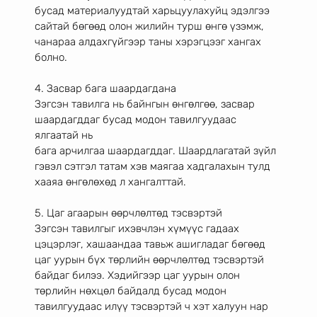
бусад материалуудтай харьцуулахуйц эдэлгээ 
сайтай бөгөөд олон жилийн турш өнгө үзэмж, 
чанараа алдахгүйгээр таны хэрэгцээг хангах 
болно.
4. Засвар бага шаардагдана
Зэгсэн тавилга нь байнгын өнгөлгөө, засвар 
шаардагддаг бусад модон тавилгуудаас 
ялгаатай нь
бага арчилгаа шаардагддаг. Шаардлагатай зүйл 
гэвэл сэтгэл татам хэв маягаа хадгалахын тулд
хааяа өнгөлөхөд л хангалттай.
5. Цаг агаарын өөрчлөлтөд тэсвэртэй
Зэгсэн тавилгыг ихэвчлэн хүмүүс гадаах 
цэцэрлэг, хашаандаа тавьж ашигладаг бөгөөд 
цаг уурын бүх төрлийн өөрчлөлтөд тэсвэртэй 
байдаг билээ. Хэдийгээр цаг уурын олон 
төрлийн нөхцөл байдалд бусад модон 
тавилгуудаас илүү тэсвэртэй ч хэт халуун нар 