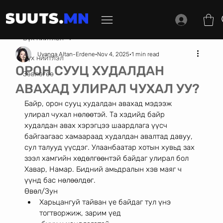
Бүх нийтлэл
Uyanga Altan-Erdene
Nov 4, 2025
1 min read
Бүх нийтлэл
ОРОН СУУЦ ХУДАЛДАН
Зөвлөгөө
АВАХАД УЛИРАЛ ЧУХАЛ УУ?
Байр, орон сууц худалдан авахад мэдээж 
улирал чухал нөлөөтэй. Та хэдийд байр 
худалдан авах хэрэгцээ шаардлага үүсч 
байгаагаас хамаараад худалдан авалтад давуу, 
сул талууд үүсдэг. Улаанбаатар хотын хувьд зах 
зээл хамгийн хөдөлгөөнтэй байдаг улирал бол 
Хавар, Намар. Бидний амьдралын хэв маяг ч 
үүнд бас нөлөөлдөг. 
Өвөл/Зун 
Харьцангуй тайван үе байдаг тул үнэ 
тогтворжиж, зарим үед