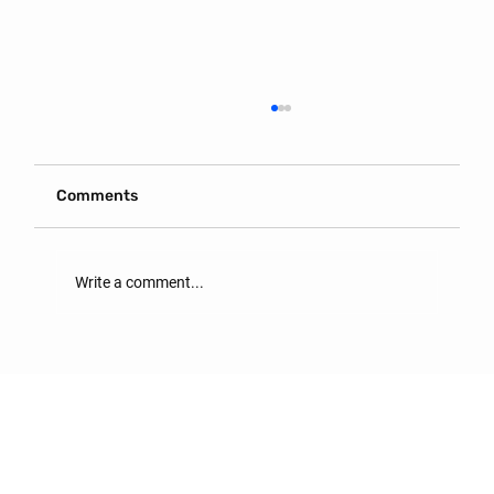
Comments
Write a comment...
ОРОН СУУЦ ХӨЛСЛӨХ ГЭРЭЭНД
АНХААРАХ ЗҮЙЛС