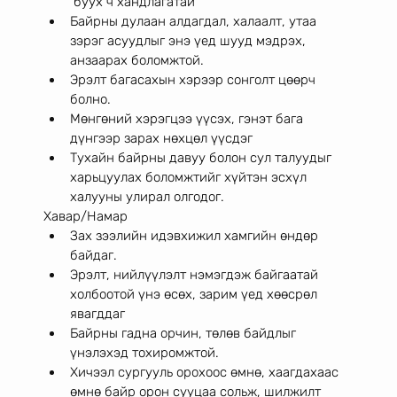
 буух ч хандлагатай 
Байрны дулаан алдагдал, халаалт, утаа 
зэрэг асуудлыг энэ үед шууд мэдрэх, 
анзаарах боломжтой. 
Эрэлт багасахын хэрээр сонголт цөөрч 
болно. 
Мөнгөний хэрэгцээ үүсэх, гэнэт бага 
дүнгээр зарах нөхцөл үүсдэг 
Тухайн байрны давуу болон сул талуудыг 
харьцуулах боломжтийг хүйтэн эсхүл 
халууны улирал олгодог. 
Хавар/Намар
Зах зээлийн идэвхижил хамгийн өндөр 
байдаг. 
Эрэлт, нийлүүлэлт нэмэгдэж байгаатай 
холбоотой үнэ өсөх, зарим үед хөөсрөл 
явагддаг 
Байрны гадна орчин, төлөв байдлыг 
үнэлэхэд тохиромжтой. 
Хичээл сургууль орохоос өмнө, хаагдахаас 
өмнө байр орон сууцаа сольж, шилжилт 