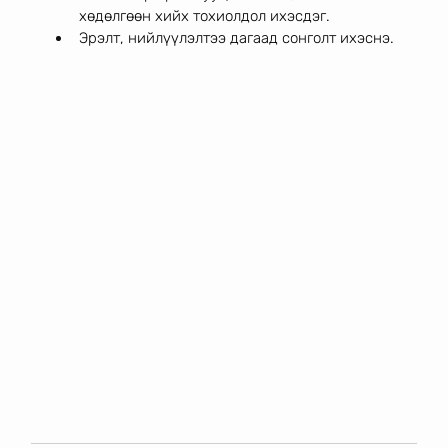
хөдөлгөөн хийх тохиолдол ихэсдэг. 
Эрэлт, нийлүүлэлтээ дагаад сонголт ихэснэ. 