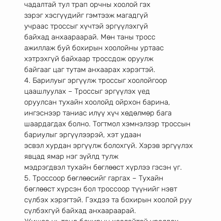
чадалтай тул трап орчны хоолой гэх
зэрэг хэсгүүдийг гэмтээж магадгүй
учраас троссыг хүчтэй эргүүлэхгүй
байхад анхаараарай. Мөн таны тросс
ажиллаж буй бохирын хоолойны уртаас
хэтрэхгүй байхаар троссдож оруулж
байгааг цаг тутам анхаарах хэрэгтэй.
4. Барилуыг эргүүлж троссыг хоолойгоор 
цаашлуулах – Троссыг эргүүлэх үед
оруулсан тухайн хоолойд ойрхон барина, 
ингэснээр таниас илүү хүч хөдөлмөр бага
шаардагдах болно. Тогтмол хэмнэлээр троссын 
бариулыг эргүүлээрэй, хэт удаан
эсвэл хурдан эргүүлж болохгүй. Хэрэв эргүүлэх 
явцад ямар нэг зүйлд тулж
мэдрэгдвэл тухайн бөглөөст хүрлээ гэсэн үг.
5. Троссоор бөглөөсийг гаргах – Тухайн 
бөглөөст хүрсэн бол троссоор түүнийг нэвт
сүлбэх хэрэгтэй. Гэхдээ та бохирын хоолой руу 
сүлбэхгүй байхад анхаараарай.