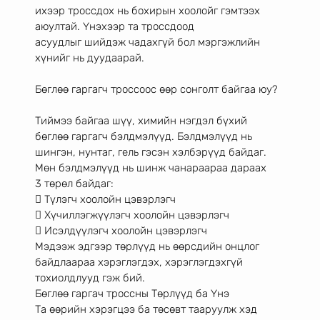
ихээр троссдох нь бохирын хоолойг гэмтээх 
аюултай. Үнэхээр та троссдоод
асуудлыг шийдэж чадахгүй бол мэргэжлийн 
хүнийг нь дуудаарай.
Бөглөө гаргагч троссоос өөр сонголт байгаа юу?
Тиймээ байгаа шүү, химийн нэгдэл бүхий 
бөглөө гаргагч бэлдмэлүүд. Бэлдмэлүүд нь
шингэн, нунтаг, гель гэсэн хэлбэрүүд байдаг. 
Мөн бэлдмэлүүд нь шинж чанараараа дараах
3 төрөл байдаг:
 Түлэгч хоолойн цэвэрлэгч
 Хүчиллэгжүүлэгч хоолойн цэвэрлэгч
 Исэлдүүлэгч хоолойн цэвэрлэгч
Мэдээж эдгээр төрлүүд нь өөрсдийн онцлог 
байдлаараа хэрэглэгдэх, хэрэглэгдэхгүй
тохиолдлууд гэж бий.
Бөглөө гаргач троссны Төрлүүд ба Үнэ
Та өөрийн хэрэгцээ ба төсөвт тааруулж хэд 