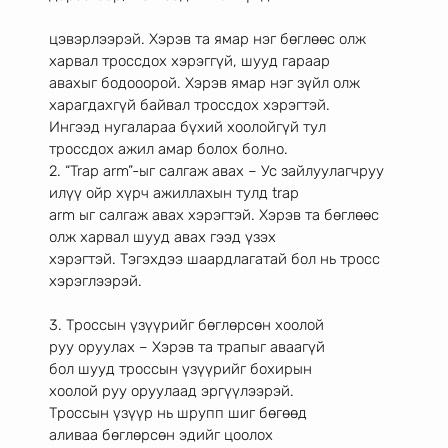
цэвэрлээрэй. Хэрэв та ямар нэг бөглөөс олж 
харвал троссдох хэрэггүй, шууд гараар
авахыг бодооорой. Хэрэв ямар нэг зүйл олж 
харагдахгүй байвал троссдох хэрэгтэй.
Ингээд нугалараа бүхий хоолойгүй тул 
троссдох ажил амар болох болно.
2. “Trap arm”-ыг салгаж авах – Ус зайлуулагчруу 
илүү ойр хүрч ажиллахын тулд trap
arm ыг салгаж авах хэрэгтэй. Хэрэв та бөглөөс 
олж харвал шууд авах гээд үзэх
хэрэгтэй. Тэгэхдээ шаардлагатай бол нь тросс 
хэрэглээрэй.
3. Троссын үзүүрийг бөглөрсөн хоолой
руу оруулах – Хэрэв та трапыг аваагүй
бол шууд троссын үзүүрийг бохирын
хоолой руу оруулаад эргүүлээрэй.
Троссын үзүүр нь шрупп шиг бөгөөд
аливаа бөглөрсөн эдийг цоолох