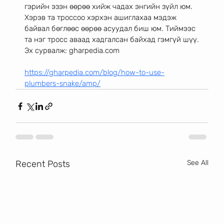
гэрийн эзэн өөрөө хийж чадах энгийн зүйл юм.
Хэрэв та троссоо хэрхэн ашиглахаа мэдэж 
байвал бөглөөс өөрөө асуудал биш юм. Тиймээс
та нэг тросс аваад хадгалсан байхад гэмгүй шүү.
Эх сурвалж: gharpedia.com
https://gharpedia.com/blog/how-to-use-
plumbers-snake/amp/
Recent Posts
See All