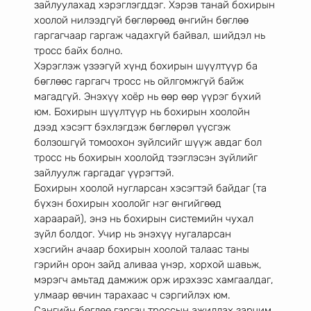
зайлуулахад хэрэглэгддэг. Хэрэв танай бохирын
хоолой нилээдгүй бөглөрөөд өнгийн бөглөө 
гаргагчаар гаргаж чадахгүй байвал, шийдэл нь
тросс байх болно.
Хэрэглэж үзээгүй хүнд бохирын шүүлтүүр ба 
бөглөөс гаргагч тросс нь ойлгомжгүй байж
магадгүй. Энэхүү хоёр нь өөр өөр үүрэг бүхий 
юм. Бохирын шүүлтүүр нь бохирын хоолойн
дээд хэсэгт бэхлэгдэж бөглөрөл үүсгэж 
болзошгүй томоохон зүйлсийг шүүж авдаг бол
тросс нь бохирын хоолойд тээглэсэн зүйлийг 
зайлуулж гаргадаг үүрэгтэй.
Бохирын хоолой нугларсан хэсэгтэй байдаг (та 
бүхэн бохирын хоолойг нэг өнгийгөөд
хараарай), энэ нь бохирын системийн чухал 
зүйл болдог. Учир нь энэхүү нугаларсан
хэсгийн ачаар бохирын хоолой талаас таны 
гэрийн орон зайд аливаа үнэр, хорхой шавьж,
мэрэгч амьтад дамжиж орж ирэхээс хамгаалдаг, 
улмаар өвчин тарахаас ч сэргийлэх юм.
Сангийн бөглөө гаргач троссын ажиллах зарчим