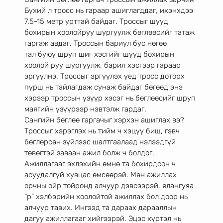
Бүхий л тросс нь гараар ашиглагддаг, ихэнхдээ 
7.5-15 метр урттай байдаг. Троссыг шууд
бохирын хоолойруу шургуулж бөглөөсийг татаж 
гаргаж авдаг. Троссын бариул бус нөгөө
тал буюу шруп шиг хэсгийг шууд бохирын 
хоолой руу шургуулж, барил хэсгээр гараар
эргүүлнэ. Троссыг эргүүлэх үед тросс доторх 
пүрш нь тайлагдаж сунаж байдаг бөгөөд энэ
хэрээр троссын үзүүр хэсэг нь бөглөөсийг шруп 
маягийн үзүүрээр нэвтэлж гардаг.
Сангийн бөглөө гаргачыг хэрхэн ашиглах вэ?
Троссыг хэрэглэх нь тийм ч хэцүү биш, гэвч 
бөглөрсөн зүйлээс шалтгаалаад нэлээдгүй
төвөгтэй заваан ажил болж ч болдог. 
Ажиллагааг эхлэхийн өмнө та бохирдсон ч
асуудалгүй хувцас өмсөөрэй. Мөн ажиллах 
орчны ойр тойронд алчуур дэвсээрэй, ялангуяа
“р” хэлбэрийн хоолойтой ажиллах бол доор нь 
алчуур тавих. Ингээд та дараах дарааллын
дагуу ажиллагааг хийгээрэй. Эцэс хүртэл нь 