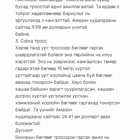
бусад тросстой адил ажиллагаатай. Та ердөө л 
тойрог хөдөлгөөнөөр бариулыг нь
эргүүлэхэд л хангалттай. Амазон худалдааны 
сайтад 9.98 ам долларын үнэтэй
байна.
3. Cobra тросс
Хэрэв танд урт троссоор бөглөөг гаргах 
шаардлагатай болвол энэ төрлийнх нь илүү
хэрэгтэй. Энэ нь зэврэхээс хамгаалсан төмөр 
гадаргатай бөгөөд 15 метр хүртэл
урттайгаар урт хоолойнд цаана буй бөглөөг 
авахад тохирсон байдаг. Хаус болон
хашаа байшин зэрэгт суурилагдсан, хашаан 
дотроо хүртэл үргэлжлэх уртхан
хэмжээний хоолойн бөглөөг гаргахад тохирсон 
байдаг. Та үүнийг Амазон
худалдааны сайтаас 24.41 ам долларт авах 
боломжтой.
Дүгнэлт
Бохирын бөглөөг троссдож гаргах ажил нь 