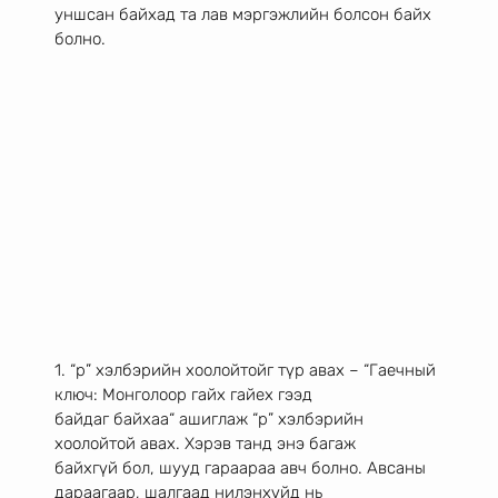
уншсан байхад та лав мэргэжлийн болсон байх
болно.
1. “р” хэлбэрийн хоолойтойг түр авах – “Гаечный 
ключ: Монголоор гайх гайех гээд
байдаг байхаа“ ашиглаж “р” хэлбэрийн 
хоолойтой авах. Хэрэв танд энэ багаж
байхгүй бол, шууд гараараа авч болно. Авсаны 
дараагаар, шалгаад нилэнхүйд нь