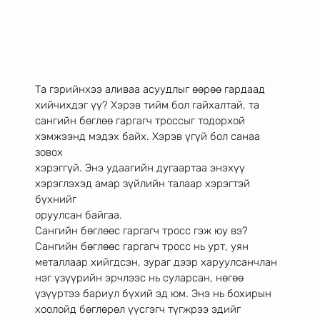
Та гэрийнхээ аливаа асуудлыг өөрөө гардаад 
хийчихдэг үү? Хэрэв тийм бол гайхалтай, та
сангийн бөглөө гаргагч троссыг тодорхой 
хэмжээнд мэдэх байх. Хэрэв үгүй бол санаа 
зовох
хэрэггүй. Энэ удаагийн дугаартаа энэхүү 
хэрэглэхэд амар зүйлийн талаар хэрэгтэй 
бүхнийг
оруулсан байгаа.
Сангийн бөглөөс гаргагч тросс гэж юу вэ?
Сангийн бөглөөс гаргагч тросс нь урт, уян 
металлаар хийгдсэн, зураг дээр харуулсанчлан
нэг үзүүрийн эрчлээс нь суларсан, нөгөө 
үзүүртээ бариул бүхий эд юм. Энэ нь бохирын
хоолойд бөглөрөл үүсгэгч түгжрээ эдийг 