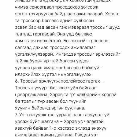
Жишээ нь танд бохирын хоолойтой үрэлдэх 
чимээ сонсогдвол троссдохоо зогсоож
эргэн тохируулах байдлаар ажиллаарай. Хэрэв 
та троссоор бөглөөс эдийг сүлбэсэн
эсвэл бариад авсан гэж мэдэрвэл троссыг шууд 
таатаад гаргаарай. Энэ үед бөглөөс
хамт гарч ирэх ёстой. Бөглөөсийг троссоос 
салгаад дахиад троссдох ажиллагааг
үргэлжлүүлээрэй. Ингэхдээ троссыг эрчлээсийг 
тайлж бүрэн урттай болсон үедээ
үүнээс цааш ямар нэг бөглөөс байхгүйг 
илэрхийлэх хүртэл нь үргэлжүүлэх.
6. Троссыг эрчлүүлж хоолойгоос гаргах – 
Троссын үзүүрт бөглөөс зүйл байгааг
цэвэрлэж авна. Хэрэв та “р” хэлбэрийн хоолой 
ба трапыг түр авсан бол түүнийг
хуучин байранд эргэн суулгана.
7. Ус гоожуулж тосгуураас цааш асуудалгүй 
урсаж буйг шалгана – Хэрэв ус чөлөөтэй
явахгүй байвал 1-р хэсгээс эхлээд энэхүү 
ажиллагааг дахин давтана. Гэхдээ хэт