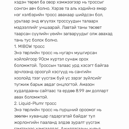
хэдэн төрөл ба овор хэмжээгээр нь троссыг
сонгон авч болно. Хэрэв та аль хэдийнэ ямар 
нэг хэлбэрийн тросс авахаар шийдсэн бол,
урьтаар энд өгүүлэх троссуудын талаарх 
мэдээллийг уншаарай. Лавтай таны төсөвт
таарсан сүүлийн үеийн загваруудыг олж авахад 
тань тус болох болно.
1. MIBOW тросс
Энэ төрлийн тросс нь нугарч мушгирсан 
хойлойгоор 90см хүртэл сунаж орох
боломжтой. Троссын талаас урд хэсэгт байгаа 
эрчлээнд ороогүй хэсгүүд нь сангийн
хоолойд тээг үүсгэж буй үс зэрэг зүйлсийг 
түгжиж барьж авдаг онцлогтой. Амазон
худалдааны сайтаас та ердөө 8.99 ам долларт 
авах боломжтой.
2. Liquid-Plumr тросс
Энэ төрлийн тросс нь пүршний ороомог нь 
зөөлөн хуванцар гадаргатай байдаг тул
жорлонгийн пааланд элдэв зуралт үүсгэж 
гэмтэхээс хамгаалдаг. Ажиллагааны хувьд