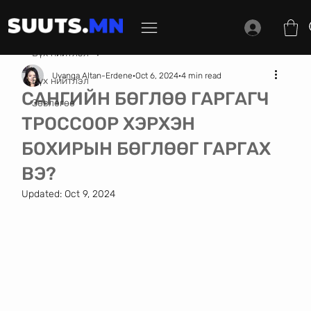
Бүх нийтлэл
Uyanga Altan-Erdene
Oct 6, 2024
4 min read
Бүх нийтлэл
САНГИЙН БӨГЛӨӨ ГАРГАГЧ
Зөвлөгөө
ТРОССООР ХЭРХЭН
БОХИРЫН БӨГЛӨӨГ ГАРГАХ
ВЭ?
Updated:
Oct 9, 2024