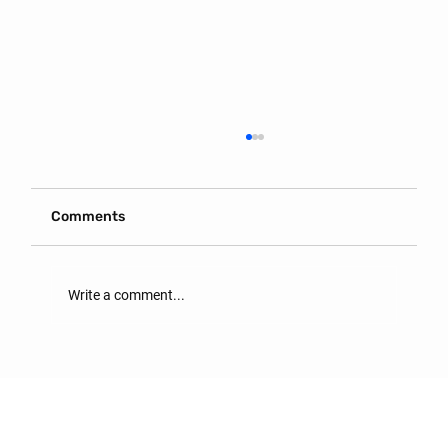
Comments
Write a comment...
ОРОН СУУЦ ХӨЛСЛӨХ ГЭРЭЭНД
АНХААРАХ ЗҮЙЛС