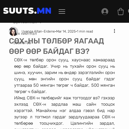
Бүх нийтлэл
Uyanga Altan-Erdene
Mar 14, 2025
1 min read
Бүх нийтлэл
СӨХ-НЫ ТӨЛБӨР ЯАГААД
Зөвлөгөө
ӨӨР ӨӨР БАЙДАГ ВЭ?
СӨХ-н төлбөр орон сууц, хауснаас хамаараад 
өөр өөр байдаг. Учир нь тухайн орон сууц нь 
шинэ, хуучин, зарим нь өндөр зэрэглэлийн орон 
сууц, мөн энгийн орон сууц байдаг гэдэг 
утгаараа 50 мянган төгрөг ч байдаг, 500 мянган 
төгрөг ч байдаг. 
Иймд СӨХ-н төлбөрийг яаж тогтоодог вэ? гэхээр 
эхлээд СӨХ-н зардлаа маш сайн тооцох 
хэрэгтэй. Манайхны нэг алдаа гэвэл бид нар 
зүгээр л тогтмол гардаг зардлуудаараа СӨХ-н 
төлбөрөө тооцчихдог. Цалингийн зардал, 