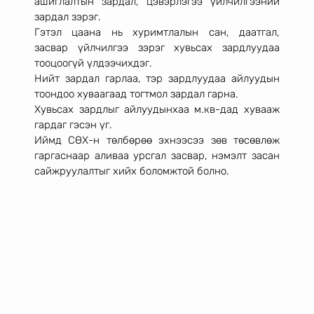
ашиглалтын зардал, цэвэрлэгээ үйлчилгээний 
зардал зэрэг. 
Гэтэл цаана нь хуримтлалын сан, даатгал, 
засвар үйлчилгээ зэрэг хувьсах зардлуудаа 
тооцоогүй үлдээчихдэг. 
Нийт зардал гарлаа, тэр зардлуудаа айлуудын 
тоондоо хуваагаад тогтмол зардал гарна. 
Хувьсах зардлыг айлуудынхаа м.кв-дад хувааж 
гардаг гэсэн үг. 
Иймд СӨХ-н төлбөрөө эхнээсээ зөв төсөвлөж 
гаргаснаар аливаа урсгал засвар, нэмэлт засан 
сайжруулалтыг хийх боломжтой болно. 