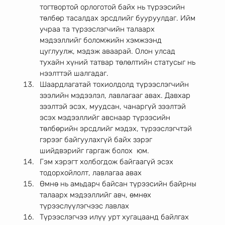
тогтвортой орлоготой байх нь түрээсийн 
төлбөр тасалдах эрсдлийг бууруулдаг. Ийм 
учраа та түрээслэгчийн талаарх 
мэдээллийг боломжийн хэмжээнд 
цуглуулж, мэдэж аваарай. Олон улсад 
тухайн хүний татвар төлөлтийн статусыг нь 
нээлттэй шалгадаг. 
Шаардлагатай тохиолдолд түрээслэгчийн 
зээлийн мэдээлэл, лавлагааг авах. Давхар 
зээлтэй эсэх, муудсан, чанаргүй зээлтэй 
эсэх мэдээллийг авснаар түрээсийн 
төлбөрийн эрсдлийг мэдэх, түрээслэгчтэй 
гэрээг байгуулахгүй байх зэрэг 
шийдвэрийг гаргаж болох  юм. 
Гэм хэрэгт холбогдож байгаагүй эсэх 
тодорхойлолт, лавлагаа авах
Өмнө нь амьдарч байсан түрээсийн байрны 
талаарх мэдээллийг авч, өмнөх 
түрээслүүлэгчээс лавлах 
Түрээслэгчээ илүү урт хугацаанд байлгах 