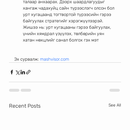
талаар анхаарах. Дээрх шаардлагуудыг 
хангаж чадахуйц сайн түрээслэгч олсон бол 
урт хугацаанд тогтвортой түрээсийн гэрээ 
байгуулах стратегийг хэрэгжүүлээрэй. 
Жишээ нь: урт хугацааны гэрээ байгуулах, 
үнийн хямдрал үзүүлэх, төлбөрийн уян 
хатан нөхцлийг санал болгох гэх мэт   
Эх сурвалж: 
mashvisor.com
Recent Posts
See All