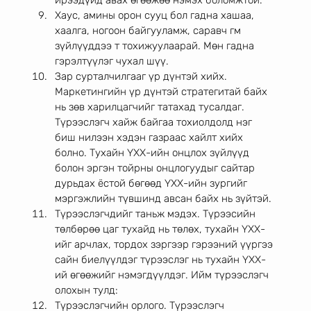
Хаус, амины орон сууц бол гадна хашаа, 
хаалга, ногоон байгууламж, саравч гм 
зүйлүүддээ т тохижуулаарай. Мөн гадна 
гэрэлтүүлэг чухал шүү. 
Зар сурталчилгааг үр дүнтэй хийх. 
Маркетингийн үр дүнтэй стратегитай байх 
нь зөв харилцагчийг татахад тусалдаг. 
Түрээслэгч хайж байгаа тохиолдолд нэг 
биш нилээн хэдэн газраас хайлт хийх 
болно. Тухайн ҮХХ-ийн онцлох зүйлүүд 
болон эргэн тойрны онцлогуудыг сайтар 
дурьдах ёстой бөгөөд ҮХХ-ийн зургийг 
мэргэжлийн түвшинд авсан байх нь зүйтэй. 
Түрээслэгчдийг таньж мэдэх. Түрээсийн 
төлбөрөө цаг тухайд нь төлөх, тухайн ҮХХ-
ийг арчлах, тордох зэргээр гэрээний үүргээ 
сайн биелүүлдэг түрээслэг нь тухайн ҮХХ-
ий өгөөжийг нэмэгдүүлдэг. Ийм түрээслэгч 
олохын тулд: 
Түрээслэгчийн орлого. Түрээслэгч 