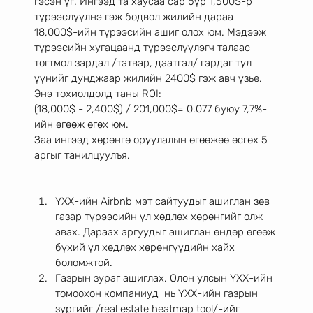
гэсэн үг. Ингээд та хаусаа сар бүр 1,500$-р 
түрээслүүлнэ гэж бодвол жилийн дараа 
18,000$-ийн түрээсийн ашиг олох юм. Мэдээж 
түрээсийн хугацаанд түрээслүүлэгч талаас 
тогтмол зардал /татвар, даатгал/ гардаг тул 
үүнийг дунджаар жилийн 2400$ гэж авч үзье.   
Энэ тохиолдолд таны ROI: 
(18,000$ - 2,400$) / 201,000$= 0.077 буюу 7,7%-
ийн өгөөж өгөх юм. 
Заа ингээд хөрөнгө оруулалын өгөөжөө өсгөх 5 
аргыг танилцуулъя. 
ҮХХ-ийн Airbnb мэт сайтуудыг ашиглан зөв 
газар түрээсийн үл хөдлөх хөрөнгийг олж 
авах. Дараах аргуудыг ашиглан өндөр өгөөж 
бүхий үл хөдлөх хөрөнгүүдийн хайх 
боломжтой. 
Газрын зураг ашиглах. Олон улсын ҮХХ-ийн 
томоохон компаниуд  нь ҮХХ-ийн газрын 
зургийг /real estate heatmap tool/-ийг 