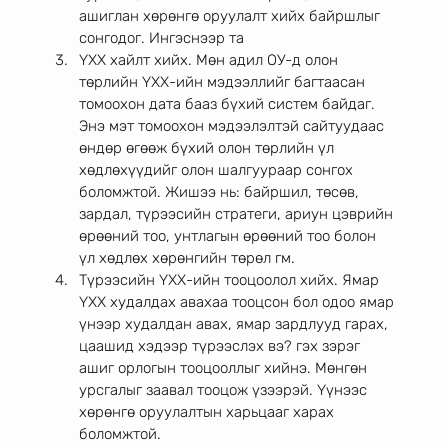
ашиглан хөрөнгө оруулалт хийх байршлыг 
сонгодог. Ингэснээр та 
ҮХХ хайлт хийх. Мөн адил ОУ-д олон 
төрлийн ҮХХ-ийн мэдээллийг багтаасан 
томоохон дата бааз бүхий систем байдаг. 
Энэ мэт томоохон мэдээлэлтэй сайтуудаас 
өндөр өгөөж бүхий олон төрлийн үл 
хөдлөхүүдийг олон шалгуураар сонгох 
боломжтой. Жишээ нь: байршил, төсөв, 
зардал, түрээсийн стратеги, ариун цэврийн 
өрөөний тоо, унтлагын өрөөний тоо болон 
үл хөдлөх хөрөнгийн төрөл гм. 
Түрээсийн ҮХХ-ийн тооцоолол хийх. Ямар 
ҮХХ худалдах авахаа тооцсон бол одоо ямар 
үнээр худалдан авах, ямар зардлууд гарах, 
цаашид хэдээр түрээслэх вэ? гэх зэрэг 
ашиг орлогын тооцооллыг хийнэ. Мөнгөн 
урсгалыг заавал тооцож үзээрэй. Үүнээс 
хөрөнгө оруулалтын харьцааг харах 
боломжтой.  