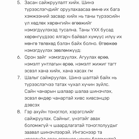
Засан сайжруулалт хийх. Шинэ 
түрээслэгчдийг оруулахаасаа өмнө их бага 
хэмжээний засвар хийх нь таны түрээсийн 
үл хөдлөх хөрөнгийн өгөөжийг 
нэмэгдүүлэхэд тусална. Таны ҮХХ бусад 
хөрөнгүүдээс ялгарч байвал хүмүүс илүү их 
мөнгө төлөхөд бэлэн байх болно. Өгөөжөө 
нэмэгдүүлэх зөвлөмжүүд: 
Орон зайг  нэмэгдүүлэх. Агуулах өрөө, 
нэмэлт унтлагын өрөө, нэмэлт жижиг тагт 
эсвэл хана хийх, хана хасах гм 
Шалыг сайжруулах. Шинэ шалтай байх нь 
түрээслэгчээ татах чухал хүчин зүйлс.  
Сайн чанарын шалаар шалаа шинэчлэх, 
эсвэл өндөр чанартай хивс хивсэнцэр 
дэвсэх 
Гэр ахуйн тоноглол, хэрэгслийг 
сайжруулах. Сайныг, үнэтэйг авах 
боломжгүй ч шаардлагатай тоноглолуудыг 
заавал шинэчлээрэй. Ингэснээр та 
ирээдүйд авах өгөөжөө нэмэх боломжтой. 