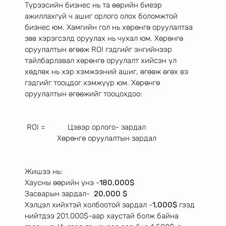
Түрээсийн бизнес нь та өөрийн биеэр 
ажиллахгүй ч ашиг орлого олох боломжтой 
бизнес юм. Хамгийн гол нь хөрөнгө оруулалтаа 
зөв хэрэгсэлд оруулах нь чухал юм. Хөрөнгө 
оруулалтын өгөөж ROI гэдгийг энгийнээр 
тайлбарлавал хөрөнгө оруулалт хийсэн үл 
хөдлөх нь хэр хэмжээний ашиг, өгөөж өгөх вэ 
гэдгийг тооцдог хэмжүүр юм. Хөрөнгө 
оруулалтын өгөөжийг тооцохдоо: 
 ROI =           Цэвэр орлого- зардал 
                Хөрөнгө оруулалтын зардал 
Жишээ нь: 
Хаусны өөрийн үнэ -
180,000$
Засварын зардал-  
20,000 $
Хэлцэл хийхтэй холбоотой зардал -
1,000$
 гээд 
нийтдээ 201,000$-аар хаустай болж байна 