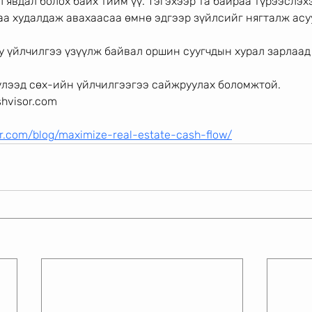
 явдал болох байх тийм үү. Тэгэхээр та байраа түрээслэх
аа худалдаж авахаасаа өмнө эдгээр зүйлсийг нягталж асу
у үйлчилгээ үзүүлж байвал оршин суугчдын хурал зарлаад
үүлээд сөх-ийн үйлчилгээгээ сайжруулах боломжтой.
hvisor.com
r.com/blog/maximize-real-estate-cash-flow/