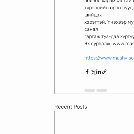
болвол харамсалтай л
түрээсийн орон сууц
шийдэх
хэрэгтэй. Үнэхээр му
санал
гаргаж туз-даа хүрг
Эх сурвалж: www.mas
https://www.mashviso
Recent Posts