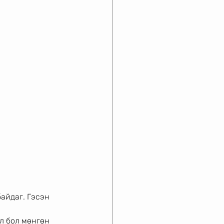
айдаг. Гэсэн 
л бол мөнгөн 