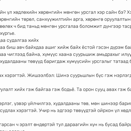
йн үл хөдлөхийн хөрөнгийн мөнгөн урсгал хэр сайн бэ? Х
өрөнгийн төрөл, санхүүжилтийн арга, хөрөнгө оруулалтын
өөлөх ч бид таньд мөнгөн урсгалаа боломжит дүнгээр тас
хүргье.
даа судалгаа хийх
аа биш авч байхдаа ашиг хийж байх ёстой гэсэн дүрэм бай
аа чиглээд байна, хүмүүс хаана суурьшиж амьдрахыг илүү
худалдааны төвүүд баригдаж хүмүүсийн урсгалыг татаад б
ах хэрэгтэй. Жишээлбэл: Шинэ суурьшлын бүс гэж нэрлэгд
уулалт хийх гэж байгаа гэж бодьё. Та орон сууц авах гэж б
эрлэг, үзвэр үйлчилгээ, худалдааны төв, мөн шинээр бари
удлах хэрэгтэй. Учир нь эдгээр төвүүдтэй ойрхон үл хөдл
гарсан ч эрэлт өндөртэй тул дараагийн хүн нь бусад бай