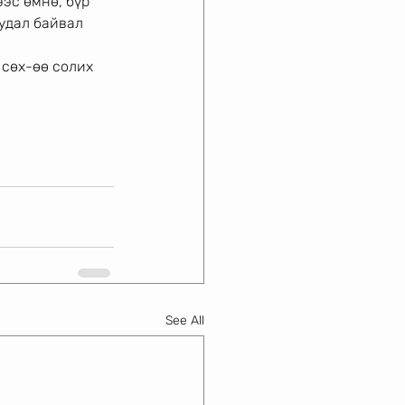
ээс өмнө, бүр
удал байвал 
 сөх-өө солих 
See All