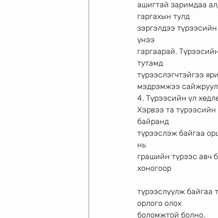
ашигтай заримдаа алд
гаргахын тулд
зэргэлдээ түрээсийн 
үнээ
гаргаарай. Түрээсийн
тутамд
түрээслэгчтэйгээ яр
мэдрэмжээ сайжруул
4. Түрээсийн үл хөдл
Хэрвээ та түрээсийн 
байранд
түрээслэж байгаа ор
нь
грашийн түрээс авч б
хоногоор
түрээслүүлж байгаа 
орлого олох
боломжтой болно.