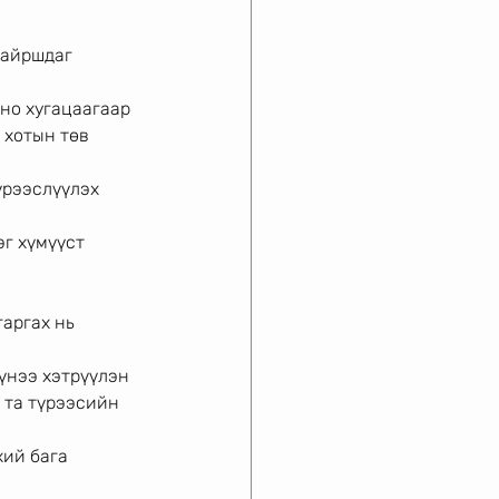
байршдаг 
ино хугацаагаар
 хотын төв 
үрээслүүлэх 
эг хүмүүст
аргах нь 
үнээ хэтрүүлэн
 та түрээсийн 
хий бага 