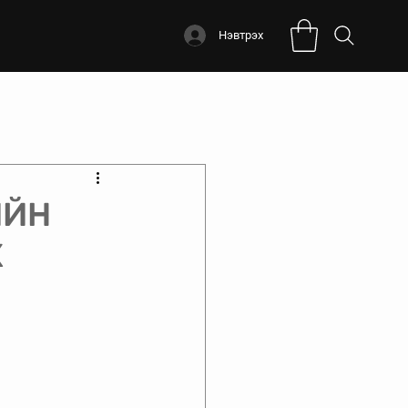
Нэвтрэх
ИЙН
Х