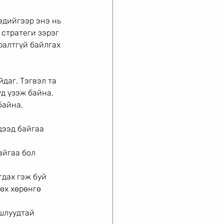
эдийгээр энэ нь
 стратеги зэрэг
ралтгүй байлгах
даг. Тэгвэл та
д үзэж байна,
айна, 
ээд байгаа 
айгаа бол 
гдах гэж буй
өх хөрөнгө 
ршлуудтай