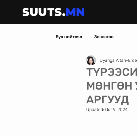
Бүх нийтлэл
Зөвлөгөө
Uyanga Altan-Erd
ТҮРЭЭСИ
МӨНГӨН
АРГУУД
Updated:
Oct 9, 2024