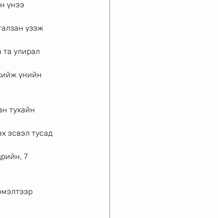
н үнээ 
галзан үзэж 
 та улирал 
 хийж үнийн
ан тухайн 
х эсвэл тусад 
рийн, 7 
эмэлтээр 