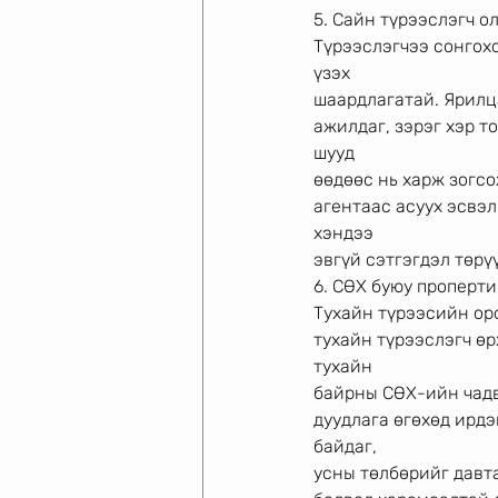
5. Сайн түрээслэгч о
Түрээслэгчээ сонгох
үзэх
шаардлагатай. Ярилца
ажилдаг, зэрэг хэр т
шууд
өөдөөс нь харж зогсо
агентаас асуух эсвэл
хэндээ
эвгүй сэтгэгдэл төрү
6. СӨХ буюу проперт
Тухайн түрээсийн оро
тухайн түрээслэгч өр
тухайн
байрны СӨХ-ийн чадва
дуудлага өгөхөд ирдэ
байдаг,
усны төлбөрийг давта