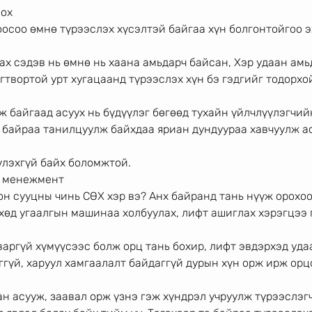
лох
оосоо өмнө түрээслэх хүсэлтэй байгаа хүн болгонтойгоо 
х сэдэв нь өмнө нь хаана амьдарч байсан, Хэр удаан амь
огтвортой урт хугацаанд түрээслэх хүн бэ гэдгийг тодорхо
ж байгаад асуух нь бүдүүлэг бөгөөд тухайн үйлчлүүлэгчий
 байраа танилцуулж байхдаа яриан дундуураа хавчуулж ас
үлэхгүй байх боломжтой.
и менежмент
н сууцны чинь СӨХ хэр вэ? Анх байранд тань нүүж орохоо
хөд угаалгын машинаа холбуулах, лифт ашиглах хэрэгцээ г
ргүй хүмүүсээс болж орц тань бохир, лифт эвдэрхэд удаа
ггүй, харуул хамгаалалт байдаггүй дурын хүн орж ирж орц
н асууж, заавал орж үзнэ гэж хүндрэл учруулж түрээслэг