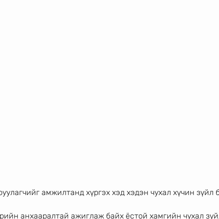
руулагчийг амжилтанд хүргэх хэд хэдэн чухал хүчин зүйл б
үрийн анхааралтай ажиглаж байх ёстой хамгийн чухал зүй