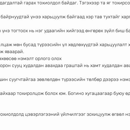
агдалтай гарах тохиолдол байдаг. Тэгэхээр та яг тохирсо
байрнуудтай үнээ харьцуулж байгаад хэр тав тухтайг хар
 үнэ тогтоох нь нэг удаагийн хийгээд өнгөрөх зүйл биш ба
илцаж мөн бусад түрээсийн үл хөдлөхүүдтэй харьцуулалт
ж яваарай.
өхөөсөө нэмэлт орлого олох
орон сууц худалдан авахдаа граштай нь хамт худалдан ав
шин суугчтайгаа зөвлөлдөн түрээсийн төлбөр дээрээ нэмэ
айхаар тохиролцож болох юм. Богино хугацаагаар буюу өд
тохиолдолд цэвэрлэгээний үйлчилгээг зохицуулж өгвөл н