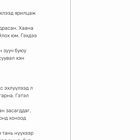
эхлээд ярилцаж 
драсан, Хаана
йлох юм. Гэхдээ 
н зууч буюу
уувал хэн 
с эхлүүлээд л
арна. Гэтэл 
н засагддаг,
онд хоноод 
ч тань нүүхээр