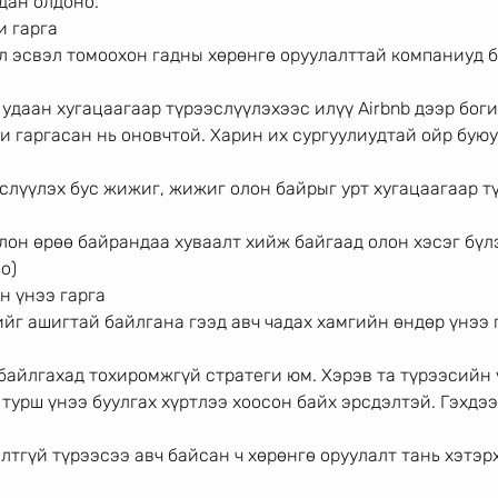
дан олдоно.
и гарга
л эсвэл томоохон гадны хөрөнгө оруулалттай компаниуд 
 удаан хугацаагаар түрээслүүлэхээс илүү Airbnb дээр бог
и гаргасан нь оновчтой. Харин их сургуулиудтай ойр буюу
слүүлэх бус жижиг, жижиг олон байрыг урт хугацаагаар т
лон өрөө байрандаа хуваалт хийж байгаад олон хэсэг бүл
о)
н үнээ гарга
йг ашигтай байлгана гээд авч чадах хамгийн өндөр үнээ г
байлгахад тохиромжгүй стратеги юм. Хэрэв та түрээсийн 
турш үнээ буулгах хүртлээ хоосон байх эрсдэлтэй. Гэхдээ
лтгүй түрээсээ авч байсан ч хөрөнгө оруулалт тань хэтэр