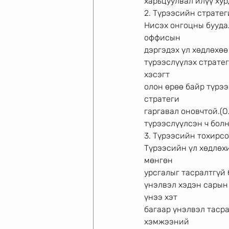
харьцуулвал илүү хур
2. Түрээсийн стратег
Нисэх онгоцны бууда
оффисын
дэргэдэх үл хөдлөхөө
түрээслүүлэх стратег
хэсэгт
олон өрөө байр түрээ
стратеги
гаргавал оновчтой.(О
түрээслүүлсэн ч болн
3. Түрээсийн тохирсо
Түрээсийн үл хөдлөхи
мөнгөн
урсгалыг тасралтгүй 
үнэлвэл хэдэн сарын 
үнээ хэт
багаар үнэлвэл тасра
хэмжээний