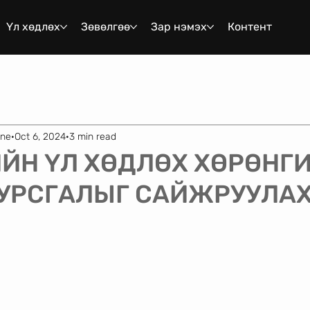
Үл хөдлөх
Зөвөлгөө
Зар нэмэх
Контент
ene
Oct 6, 2024
3 min read
ЙН ҮЛ ХӨДЛӨХ ХӨРӨНГ
 УРСГАЛЫГ САЙЖРУУЛА