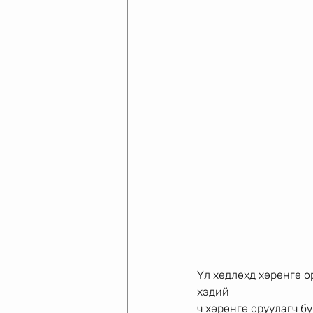
Үл хөдлөхд хөрөнгө о
хэдий
ч хөрөнгө оруулагч б