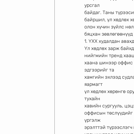
урсгал
байдаг. Таны түрээси
байршил, үл хөдлөх х
олон хүчин зүйлс нөл
бяцхан зөвлөгөөнүүд 
1. ҮХХ худалдан авах
Үл хөдлөх зарж байхд
нийгмийн тренд хааш
хаана шинээр оффис 
эдгээрийг та
хамгийн эхлээд судл
яармагт
үл хөдлөх хөрөнгө ор
тухайн
хавийн сургууль, цэц
оффисын төслүүдийг с
үргэлж
эрэлттэй түрээслэгч 