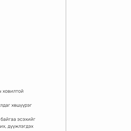
ы ховилтой 
лдаг хөшүүрэг 
 байгаа эсэхийг 
их, дүүжлэгдэх 