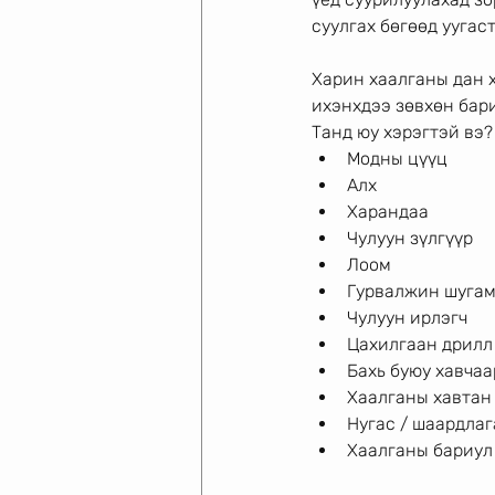
суулгах бөгөөд уугас
Харин хаалганы дан х
ихэнхдээ зөвхөн бари
Танд юу хэрэгтэй вэ?
Модны цүүц
Алх 
Харандаа 
Чулуун зүлгүүр 
Лоом
Гурвалжин шугам
Чулуун ирлэгч 
Цахилгаан дрилл
Бахь буюу хавчаа
Хаалганы хавтан
Нугас / шаардлаг
Хаалганы бариул