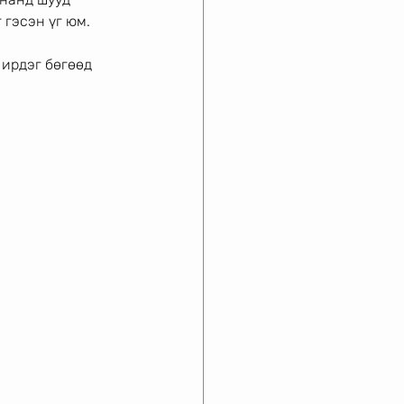
 гэсэн үг юм.
ирдэг бөгөөд 