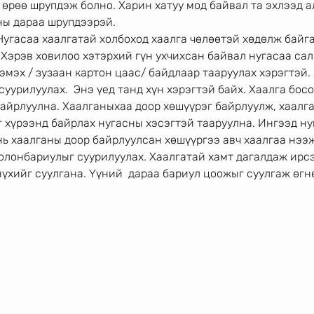
 өрөө шрупдэж болно. Харин хатуу мод байвал та эхлээд а
ны дараа шрупдээрэй.
Нугасаа хаалгатай холбоход хаалга чөлөөтэй хөдөлж байга
 Хэрэв ховилоо хэтэрхий гүн ухчихсан байвал нугасаа сал
эмэх / зузаан картон цаас/ байдлаар тааруулах хэрэгтэй. 
суурилуулах.  Энэ үед танд хүн хэрэгтэй байх. Хаалга босо
айрлуулна. Хаалганыхаа доор хөшүүрэг байрлуулж, хаалга
 хүрээнд байрлах нугасны хэсэгтэй тааруулна. Ингээд н
нь хаалганы доор байрлуулсан хөшүүргээ авч хаалгаа нээж
лонбариулыг суурилуулах. Хаалгатай хамт дагалдаж ирсэ
үхийг суулгана. Үүний  дараа бариул цоожыг суулгаж өгн