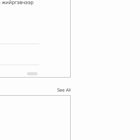
н жийргэвчээр 
See All