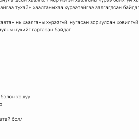
тайгаа тухайн хаалганыхаа хүрээтэйгээ залгагдсан байдаг
автан нь хаалганы хүрээгүй, нугасан зориулсан ховилгүй 
улны нүхийг гаргасан байдаг. 
 
 
 болон хошуу 
р 
 
атай бол/
 