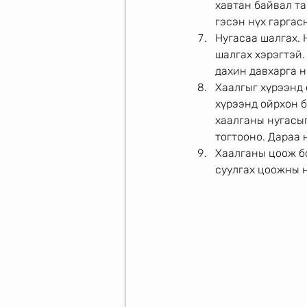
хавтан байвал та
гэсэн нүх гаргас
Нугасаа шалгах. 
шалгах хэрэгтэй.
дахин давхарга н
Хаалгыг хүрээнд 
хүрээнд ойрхон б
хаалганы нугасыг
тогтооно. Дараа 
Хаалганы цоож бо
суулгах цоожны н