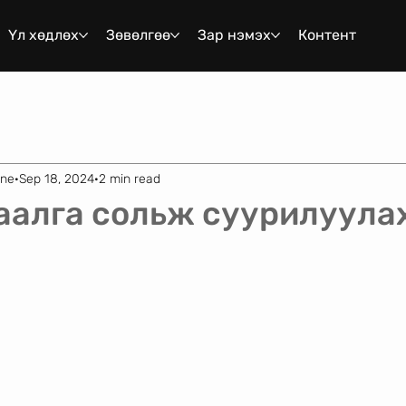
Үл хөдлөх
Зөвөлгөө
Зар нэмэх
Контент
ene
Sep 18, 2024
2 min read
аалга сольж суурилуулах