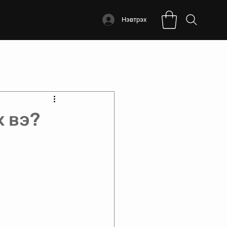
Нэвтрэх
 вэ?