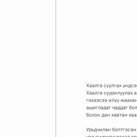
Хаалга суулгах үндсэ
Хаалга суурилуулах 
гэхээсээ илүү жаахан
ашигладаг чаддаг бол
болон дан хавтан хаа
Урьдчилан бэлтгэсэн
үед суурилуулахад зо