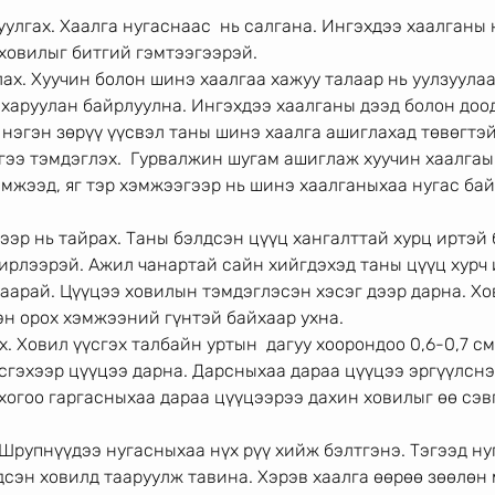
уулгах. Хаалга нугаснаас  нь салгана. Ингэхдээ хаалганы 
 ховилыг битгий гэмтээгээрэй. 
лах. Хуучин болон шинэ хаалгаа хажуу талаар нь уулзуулаа
 харуулан байрлуулна. Ингэхдээ хаалганы дээд болон доод
 нэгэн зөрүү үүсвэл таны шинэ хаалга ашиглахад төвөгтэ
гээ тэмдэглэх.  Гурвалжин шугам ашиглаж хуучин хаалгаы
мжээд, яг тэр хэмжээгээр нь шинэ хаалганыхаа нугас бай
эр нь тайрах. Таны бэлдсэн цүүц хангалттай хурц иртэй 
ирлээрэй. Ажил чанартай сайн хийгдэхэд таны цүүц хурч 
аарай. Цүүцээ ховилын тэмдэглэсэн хэсэг дээр дарна. Хо
эн орох хэмжээний гүнтэй байхаар ухна. 
. Ховил үүсгэх талбайн уртын  дагуу хоорондоо 0,6-0,7 см
сгэхээр цүүцээ дарна. Дарсныхаа дараа цүүцээ эргүүлснэ
 хогоо гаргасныхаа дараа цүүцээрээ дахин ховилыг өө сэв
 Шрупнүүдээ нугасныхаа нүх рүү хийж бэлтгэнэ. Тэгээд ну
сэн ховилд тааруулж тавина. Хэрэв хаалга өөрөө зөөлөн 