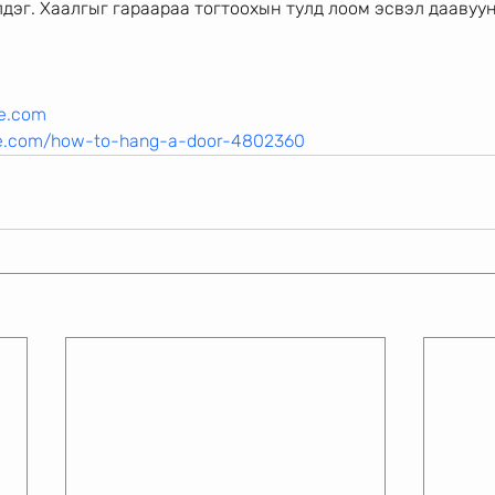
дэг. Хаалгыг гараараа тогтоохын тулд лоом эсвэл даавуу
e.com
ce.com/how-to-hang-a-door-4802360