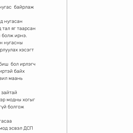
нугас  байрлаж 
д нугасан 
 тал яг таарсан 
й болж ирнэ.
н нугасны 
рлуулах хэсэгт 
биш  бол ирлэгч 
иртэй байх 
вил маань 
 зайтай 
эр модны хогыг 
гүй болгож 
гасаа 
мод эсвэл ДСП 