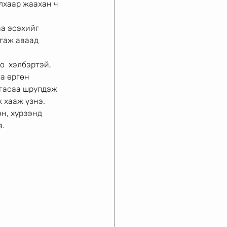
лхаар жаахан ч 
а эсэхийг 
гаж аваад 
о  хэлбэртэй, 
а өргөн 
угасаа шрупдэж 
 хааж үзнэ. 
н, хүрээнд 
ө.