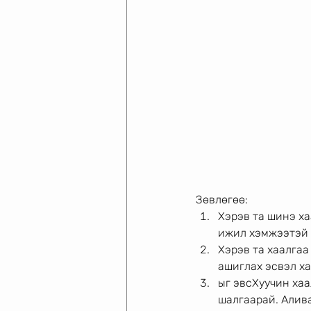
Зөвлөгөө: 
Хэрэв та шинэ ха
ижил хэмжээтэй 
Хэрэв та хаалгаа
ашиглах эсвэл ха
ыг эвсХуучин хаа
шалгаарай. Алива