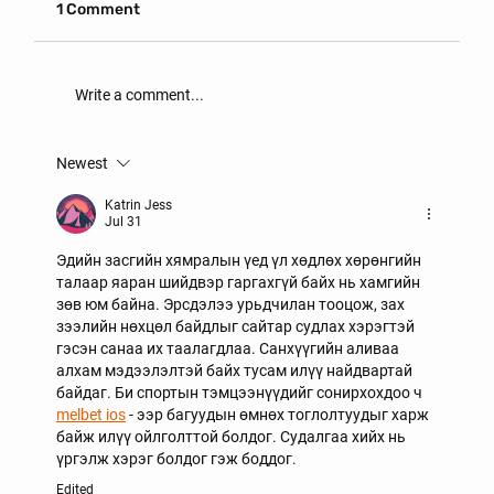
1 Comment
Write a comment...
Newest
ОРОН СУУЦ ХӨЛСЛӨХ ГЭРЭЭНД
АНХААРАХ ЗҮЙЛС
Katrin Jess
Jul 31
Эдийн засгийн хямралын үед үл хөдлөх хөрөнгийн 
талаар яаран шийдвэр гаргахгүй байх нь хамгийн 
зөв юм байна. Эрсдэлээ урьдчилан тооцож, зах 
зээлийн нөхцөл байдлыг сайтар судлах хэрэгтэй 
гэсэн санаа их таалагдлаа. Санхүүгийн аливаа 
алхам мэдээлэлтэй байх тусам илүү найдвартай 
байдаг. Би спортын тэмцээнүүдийг сонирхохдоо ч 
melbet ios
 - ээр багуудын өмнөх тоглолтуудыг харж 
байж илүү ойлголттой болдог. Судалгаа хийх нь 
үргэлж хэрэг болдог гэж боддог.
Edited