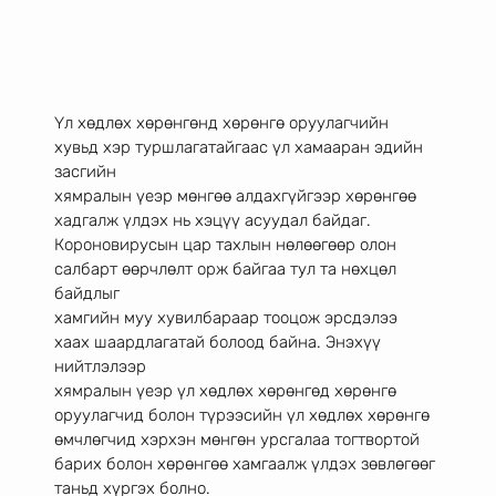
Үл хөдлөх хөрөнгөнд хөрөнгө оруулагчийн 
хувьд хэр туршлагатайгаас үл хамааран эдийн 
засгийн
хямралын үеэр мөнгөө алдахгүйгээр хөрөнгөө 
хадгалж үлдэх нь хэцүү асуудал байдаг.
Короновирусын цар тахлын нөлөөгөөр олон 
салбарт өөрчлөлт орж байгаа тул та нөхцөл 
байдлыг
хамгийн муу хувилбараар тооцож эрсдэлээ 
хаах шаардлагатай болоод байна. Энэхүү 
нийтлэлээр
хямралын үеэр үл хөдлөх хөрөнгөд хөрөнгө 
оруулагчид болон түрээсийн үл хөдлөх хөрөнгө
өмчлөгчид хэрхэн мөнгөн урсгалаа тогтвортой 
барих болон хөрөнгөө хамгаалж үлдэх зөвлөгөөг
таньд хүргэх болно.