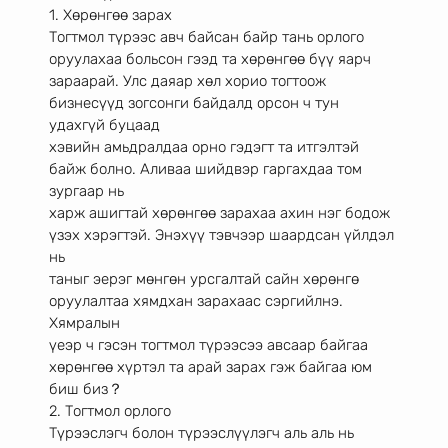
1. Хөрөнгөө зарах
Тогтмол түрээс авч байсан байр тань орлого 
оруулахаа больсон гээд та хөрөнгөө бүү яарч
зараарай. Улс даяар хөл хорио тогтоож 
бизнесүүд зогсонги байдалд орсон ч тун 
удахгүй буцаад
хэвийн амьдралдаа орно гэдэгт та итгэлтэй 
байж болно. Аливаа шийдвэр гаргахдаа том 
зургаар нь
харж ашигтай хөрөнгөө зарахаа ахин нэг бодож 
үзэх хэрэгтэй. Энэхүү тэвчээр шаардсан үйлдэл 
нь
таныг эерэг мөнгөн урсгалтай сайн хөрөнгө 
оруулалтаа хямдхан зарахаас сэргийлнэ. 
Хямралын
үеэр ч гэсэн тогтмол түрээсээ авсаар байгаа 
хөрөнгөө хүртэл та арай зарах гэж байгаа юм 
биш биз？
2. Тогтмол орлого
Түрээслэгч болон түрээслүүлэгч аль аль нь 