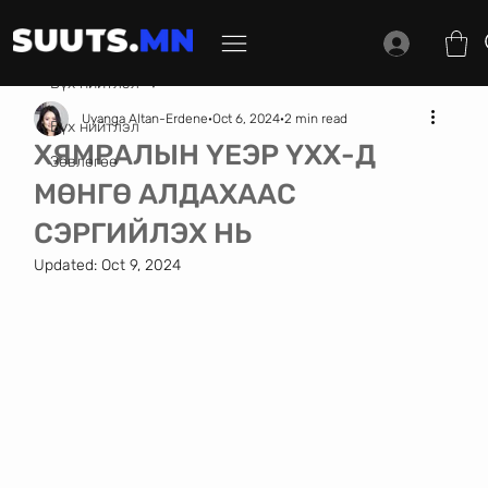
Бүх нийтлэл
Uyanga Altan-Erdene
Oct 6, 2024
2 min read
Бүх нийтлэл
ХЯМРАЛЫН ҮЕЭР ҮХХ-Д
Зөвлөгөө
МӨНГӨ АЛДАХААС
СЭРГИЙЛЭХ НЬ
Updated:
Oct 9, 2024