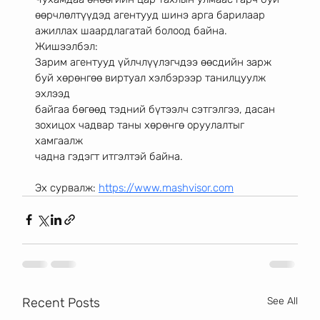
өөрчлөлтүүдэд агентууд шинэ арга барилаар 
ажиллах шаардлагатай болоод байна. 
Жишээлбэл:
Зарим агентууд үйлчлүүлэгчдээ өөсдийн зарж 
буй хөрөнгөө виртуал хэлбэрээр танилцуулж 
эхлээд
байгаа бөгөөд тэдний бүтээлч сэтгэлгээ, дасан 
зохицох чадвар таны хөрөнгө оруулалтыг 
хамгаалж
чадна гэдэгт итгэлтэй байна.
Эх сурвалж: 
https://www.mashvisor.com
Recent Posts
See All