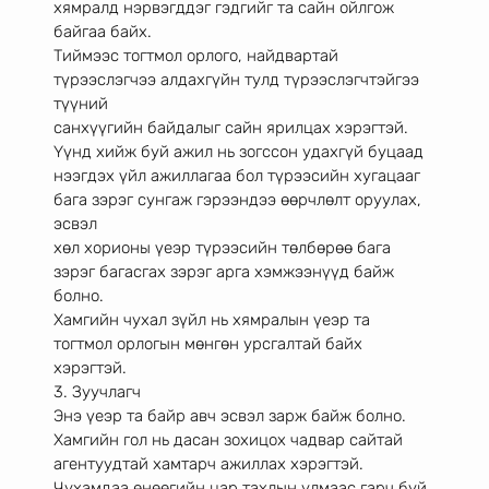
хямралд нэрвэгддэг гэдгийг та сайн ойлгож 
байгаа байх.
Тиймээс тогтмол орлого, найдвартай 
түрээслэгчээ алдахгүйн тулд түрээслэгчтэйгээ 
түүний
санхүүгийн байдалыг сайн ярилцах хэрэгтэй. 
Үүнд хийж буй ажил нь зогссон удахгүй буцаад
нээгдэх үйл ажиллагаа бол түрээсийн хугацааг 
бага зэрэг сунгаж гэрээндээ өөрчлөлт оруулах, 
эсвэл
хөл хорионы үеэр түрээсийн төлбөрөө бага 
зэрэг багасгах зэрэг арга хэмжээнүүд байж 
болно.
Хамгийн чухал зүйл нь хямралын үеэр та 
тогтмол орлогын мөнгөн урсгалтай байх 
хэрэгтэй.
3. Зуучлагч
Энэ үеэр та байр авч эсвэл зарж байж болно. 
Хамгийн гол нь дасан зохицох чадвар сайтай
агентуудтай хамтарч ажиллах хэрэгтэй. 
Чухамдаа өнөөгийн цар тахлын улмаас гарч буй