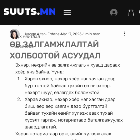
Бүх нийтлэл
Uyanga Altan-Erdene
Mar 17, 2025
1 min read
Бүх нийтлэл
ӨВ ЗАЛГАМЖЛАЛТАЙ
Зөвлөгөө
ХОЛБООТОЙ АСУУДАЛ
Эхнэр, нөхрийн өв залгамжлалын хувьд дараах 
хоёр янз байна. Үүнд: 
Хэрэв эхнэр, нөхөр хоёр нэг хаяган дээр 
бүртгэлтэй байвал тухайн өв нь эхнэр, 
нөхөрт шууд өвлөгдөх боломжтой. 
Хэрэв эхнэр, нөхөр хоёр нэг хаяган дээр 
биш, өөр өөр хаяган дээр бүртгэлтэй 
байвал тухайн өвийг хүлээж авах тухай 
хүсэлт гаргаж, нотариатаар баталгаажуулах 
шаардлагатай.
Хэрэв нотариатаар орж, өвийг хүлээж авах 