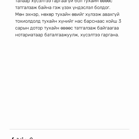
талаар хүсэлтээ гаргаагүй бол тухайн өвөөс 
татгалзаж байна гэж үзэх үндэслэл болдог.
Мөн эхнэр, нөхөр тухайн өвийг хүлээж авахгүй 
тохиолдолд тухайн хүнийг нас барснаас хойш 3 
сарын дотор тухайн өвөөс татгалзаж байгаагаа 
нотариатаар баталгаажуулж, хүсэлтээ гаргана. 