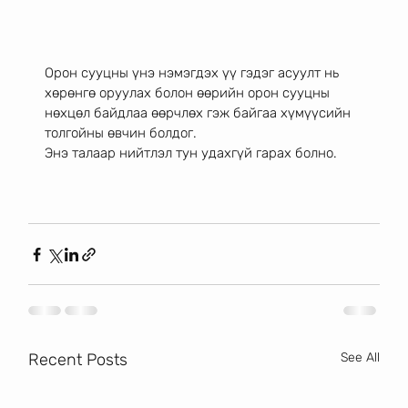
Орон сууцны үнэ нэмэгдэх үү гэдэг асуулт нь 
хөрөнгө оруулах болон өөрийн орон сууцны 
нөхцөл байдлаа өөрчлөх гэж байгаа хүмүүсийн 
толгойны өвчин болдог. 
Энэ талаар нийтлэл тун удахгүй гарах болно.
Recent Posts
See All