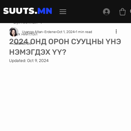
Бүх нийтлэл
Uyanga Altan-Erdene
Oct 1, 2024
1 min read
Бүх нийтлэл
2024 ОНД ОРОН СУУЦНЫ ҮНЭ
Зөвлөгөө
НЭМЭГДЭХ ҮҮ?
Updated:
Oct 9, 2024