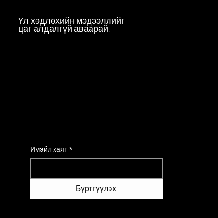
Үл хөдлөхийн мэдээллийг
цаг алдалгүй аваарай.
Имэйл хаяг
*
Бүртгүүлэх