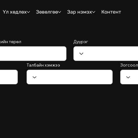
Үл хөдлөх
Зөвөлгөө
Зар нэмэх
Контент
хийн төрөл
Дүүрэг
Талбайн хэмжээ
Зогсоол