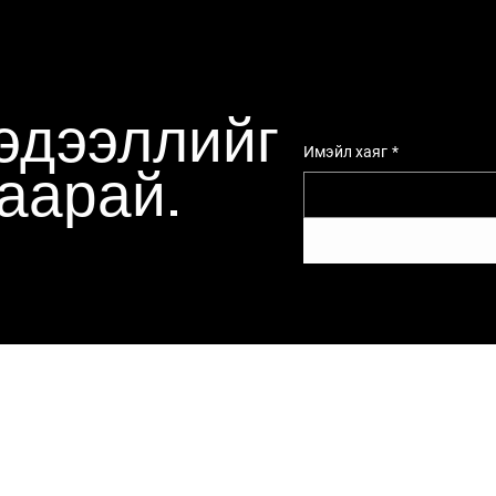
эдээллийг
Имэйл хаяг
*
ваарай.
Меню
Нийгмийн сү