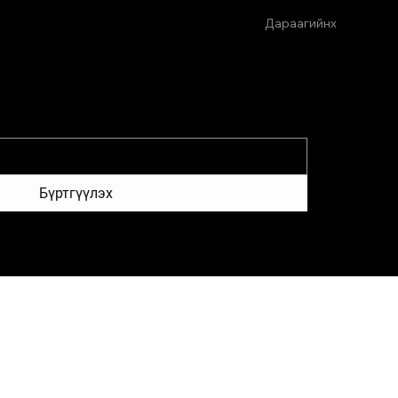
Дараагийнх
Бүртгүүлэх
лжээ
Холбогдох хаяг