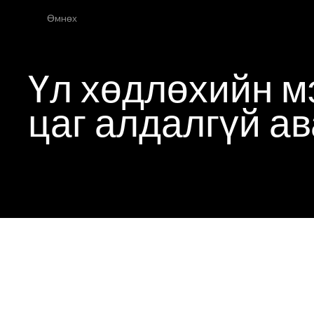
Өмнөх
Үл хөдлөхийн м
цаг алдалгүй а