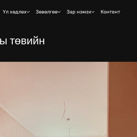
Үл хөдлөх
Зөвөлгөө
Зар нэмэх
Контент
ы төвийн