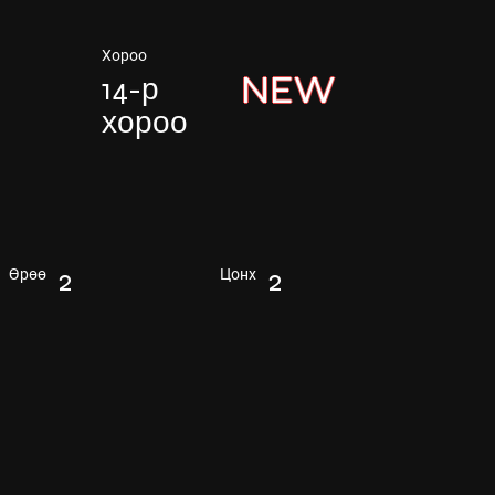
Хороо
NEW
14-р
хороо
2
2
Өрөө
Цонх