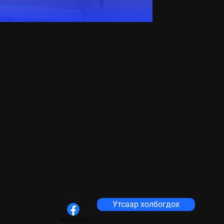
Утсаар холбогдох
Facebook