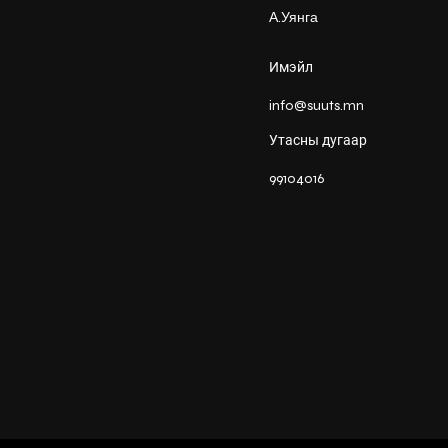
А.Уянга
Имэйл
info@suuts.mn
Утасны дугаар
99104016