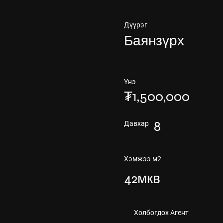
Дүүрэг
Баянзүрх
Үнэ
₮1,500,000
8
Давхар
Хэмжээ м2
42мкв
Холбогдох Агент