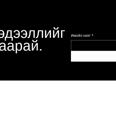
эдээллийг
Имэйл хаяг
*
ваарай.
Меню
Нийгмийн сү