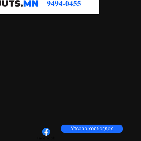
Утсаар холбогдох
Facebook