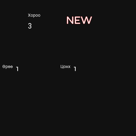
Хороо
NEW
3
1
1
Өрөө
Цонх