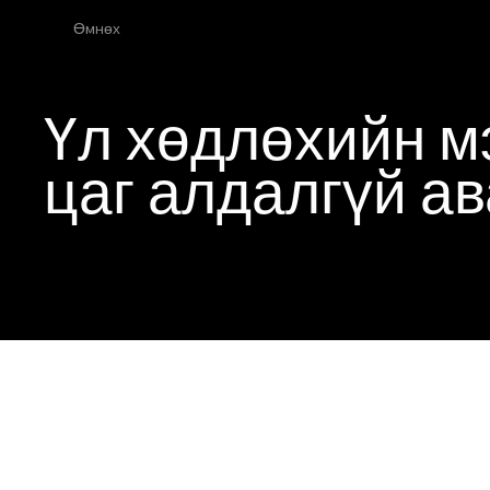
Өмнөх
Үл хөдлөхийн м
цаг алдалгүй а