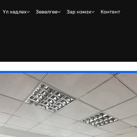
Үл хөдлөх
Зөвөлгөө
Зар нэмэх
Контент