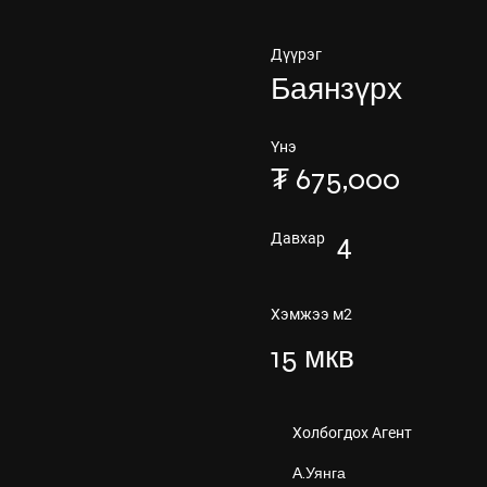
Дүүрэг
Баянзүрх
Үнэ
₮ 675,000
4
Давхар
Хэмжээ м2
15 мкв
Холбогдох Агент
А.Уянга