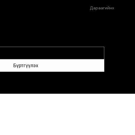
Дараагийнх
Бүртгүүлэх
лжээ
Холбогдох хаяг