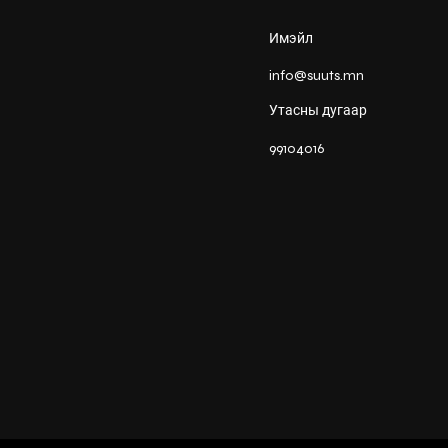
Имэйл
info@suuts.mn
Утасны дугаар
99104016