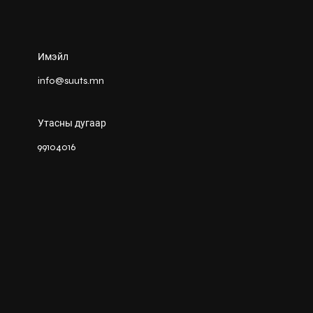
Имэйл
info@suuts.mn
Утасны дугаар
99104016