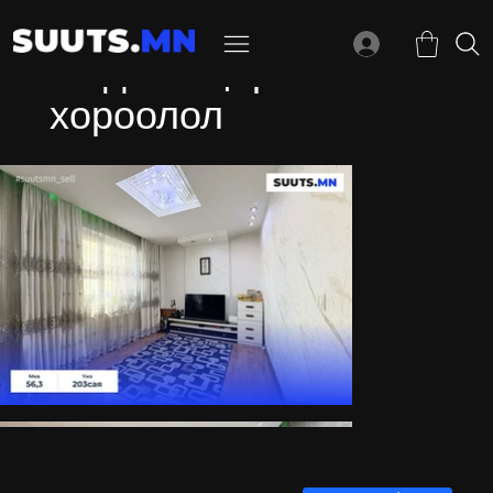
Модны 2 4-р
хороолол