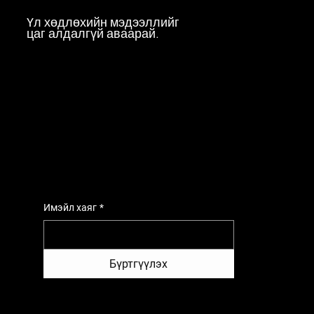
Үл хөдлөхийн мэдээллийг
цаг алдалгүй аваарай.
Имэйл хаяг
*
Бүртгүүлэх