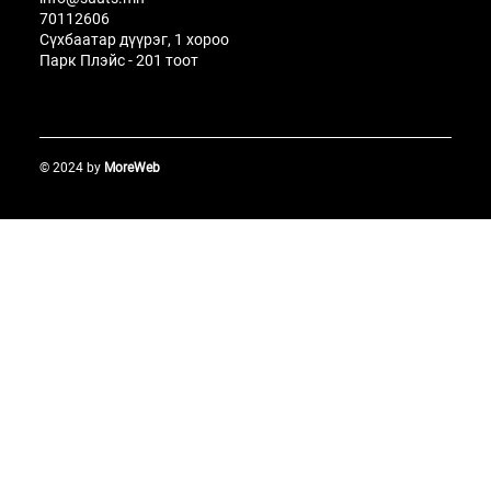
70112606
Сүхбаатар дүүрэг, 1 хороо
Парк Плэйс - 201 тоот
© 2024 by
MoreWeb