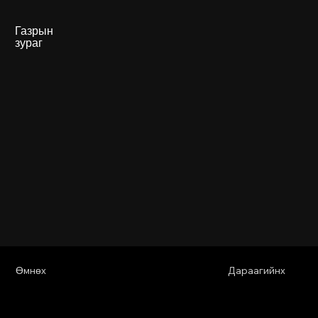
Газрын
зураг
Өмнөх
Дараагийнх