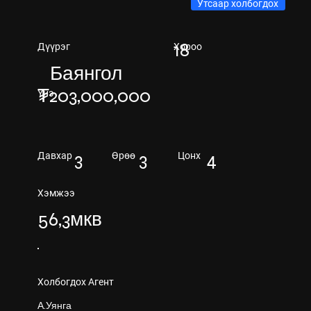
Утсаар холбогдох
18
Хороо
Дүүрэг
Баянгол
₮203,000,000
Үнэ
3
4
3
Давхар
Өрөө
Цонх
Хэмжээ
56,3мкв
Холбогдох Агент
А.Уянга