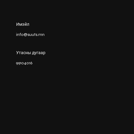
Имэйл
info@suuts.mn
Утасны дугаар
99104016