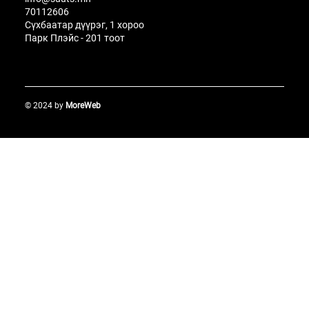
70112606
Сүхбаатар дүүрэг, 1 хороо
Парк Плэйс - 201 тоот
© 2024 by
MoreWeb