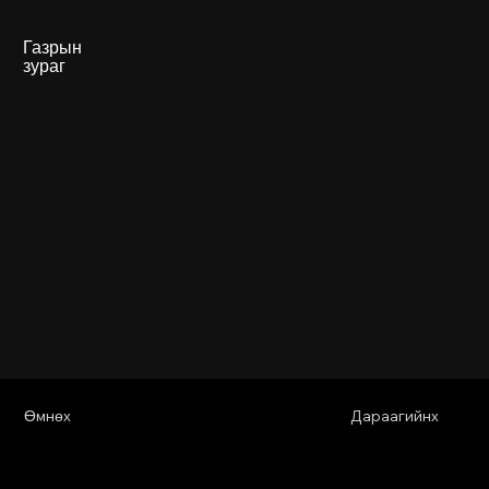
Газрын
зураг
Өмнөх
Дараагийнх