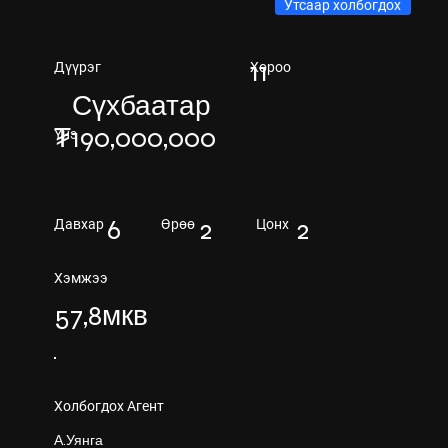
Утсаар холбогдох
11
Хороо
Дүүрэг
Сүхбаатар
₮190,000,000
Үнэ
6
2
2
Давхар
Өрөө
Цонх
Хэмжээ
57,8мкв
Холбогдох Агент
А.Уянга