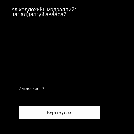
Үл хөдлөхийн мэдээллийг
цаг алдалгүй аваарай.
Имэйл хаяг
*
Бүртгүүлэх