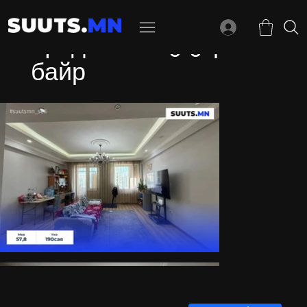
Цагдаагийн 515-р
байр